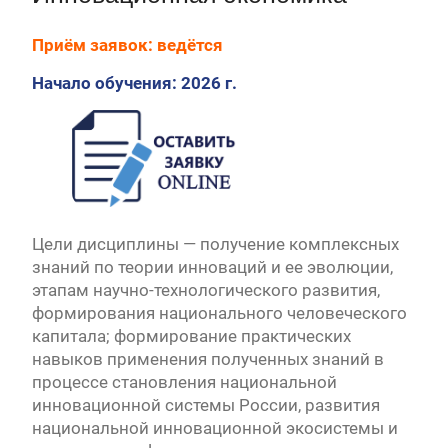
Первый канал, 27.07.2026. Часть 1-2
Конкурсные списки лиц, прошедших
Приём заявок: ведётся
вступительные испытания в МГУ имени
М.В.Ломоносова в 2026 году по каждому
Начало обучения: 2026 г.
конкурсу (ранжированные списки поступающих)
Вячеслав Никонов в программе «Большая игра» —
Первый канал, 24.07.2026. Часть 1-2
Вниманию абитуриентов бакалавриата! Открыта
онлайн-запись на заключение договора на
обучение
Вячеслав Никонов в программе «Большая игра»
— Первый канал, 05.08.2026. Часть 1-3
Цели дисциплины — получение комплексных
знаний по теории инноваций и ее эволюции,
этапам научно-технологического развития,
формирования национального человеческого
капитала; формирование практических
навыков применения полученных знаний в
процессе становления национальной
инновационной системы России, развития
национальной инновационной экосистемы и