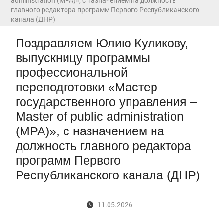
administration (MPA)», с назначением на должность
Первый канал, 28.07.2026. Часть 1-3
главного редактора программ Первого Республиканского
Вячеслав Никонов в программе «Большая игра» —
канала (ДНР)
Первый канал, 27.07.2026. Часть 1-2
Конкурсные списки лиц, прошедших
Поздравляем Юлию Куликову,
вступительные испытания в МГУ имени
выпускницу программы
М.В.Ломоносова в 2026 году по каждому
конкурсу (ранжированные списки поступающих)
профессиональной
Вячеслав Никонов в программе «Большая игра» —
переподготовки «Мастер
Первый канал, 24.07.2026. Часть 1-2
Вячеслав Никонов в программе «Большая игра» —
государственного управления –
Первый канал, 06.08.2026. Часть 1-3
Master of public administration
(MPA)», с назначением на
должность главного редактора
программ Первого
Республиканского канала (ДНР)
11.05.2026