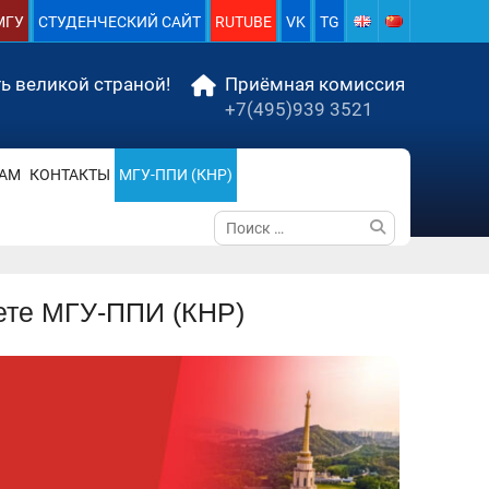
МГУ
СТУДЕНЧЕСКИЙ САЙТ
RUTUBE
VK
TG
ь великой страной!
Приёмная комиссия
+7(495)939 3521
АМ
КОНТАКТЫ
МГУ-ППИ (КНР)
Поиск
по:
ете МГУ-ППИ (КНР)