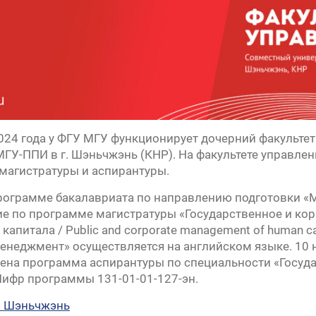
» —
урсу
» —
2024 года у ФГУ МГУ функционирует дочерний факульте
» —
МГУ-ППИ в г. Шэньчжэнь (КНР). На факультете управл
 магистратуры и аспирантуры.
рограмме бакалавриата по направлению подготовки «
ие по программе магистратуры «Государственное и ко
капитала / Public and corporate management of human c
енеджмент» осуществляется на английском языке. 10
ена программа аспирантуры по специальности «Госуд
ифр программы 131-01-01-127-эн.
. Шэньчжэнь