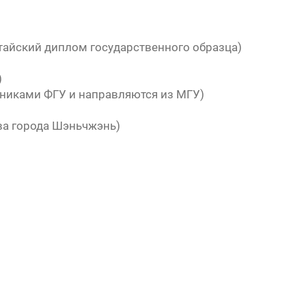
тайский диплом государственного образца)
)
дниками ФГУ и направляются из МГУ)
тва города Шэньчжэнь)