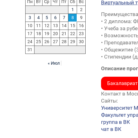
Пн
Вт
Ср
Чт
Пт
Сб
Вс
Виртуальный 
1
2
Преимущества 
3
4
5
6
7
8
9
• 2 диплома: 
10
11
12
13
14
15
16
• Учеба за ру
17
18
19
20
21
22
23
• Возможность 
24
25
26
27
28
29
30
• Преподавате
• Общежитие (
31
• Стипендии (
« Июл
Описание про
Бакалавриат
Контакт в Мос
Сайты:
Университет 
Факультет упр
группа в ВК
чат в ВК