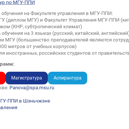
тур по МГУ-ППИ
обучения на Факультете управления в МГУ-ППИ:
ФГУ (диплом МГУ) и Факультет Управления МГУ-ППИ (ки
бежом (КНР, субтропический климат)
обучения на 3 языках (русский, китайский, английский
ли МГУ (большинство преподавателей являются сотру
300 метров от учебных корпусов)
для иностранных, российских студентов от правительс
грамм:
Магистратура
Аспирантура
кве:
Panova@spa.msu.ru
МГУ-ППИ в Шэньчжэне
авления