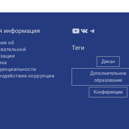
YouTube
ВКонтакте
Telegram
я информация
ия об
Теги
овательной
изации
Декан
ика
денциальности
Дополнительное
водействие коррупции
образование
Конференции