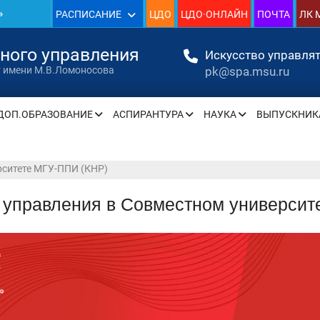
»
РАСПИСАНИЕ
ЦДО
ЦДО·ОНЛАЙН
ПОЧТА
ЛК 
1930
нного управления
Искусство управлят
pk@spa.msu.ru
т имени М.В.Ломоносова
»
ДОП.ОБРАЗОВАНИЕ
АСПИРАНТУРА
НАУКА
ВЫПУСКНИК
» —
рситете МГУ-ППИ (КНР)
» —
 управления в Совместном университ
» —
» —
» —