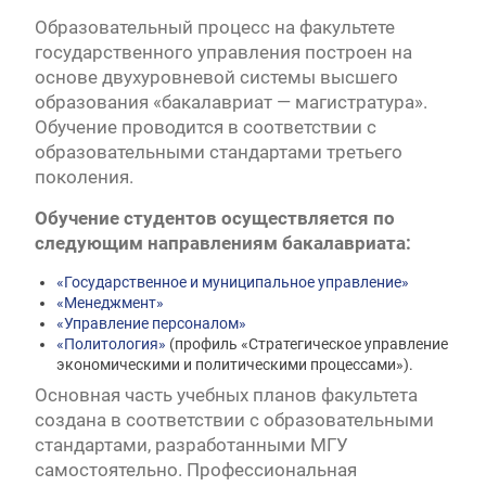
Первый канал, 27.07.2026. Часть 1-2
Образовательный процесс на факультете
Конкурсные списки лиц, прошедших
государственного управления построен на
вступительные испытания в МГУ имени
основе двухуровневой системы высшего
М.В.Ломоносова в 2026 году по каждому
образования «бакалавриат — магистратура».
конкурсу (ранжированные списки поступающих)
Обучение проводится в соответствии с
Вячеслав Никонов в программе «Большая игра» —
Первый канал, 24.07.2026. Часть 1-2
образовательными стандартами третьего
Вниманию абитуриентов бакалавриата! Открыта
поколения.
онлайн-запись на заключение договора на
Обучение студентов осуществляется по
обучение
Вячеслав Никонов в программе «Большая игра»
следующим направлениям бакалавриата:
— Первый канал, 05.08.2026. Часть 1-3
«Государственное и муниципальное управление»
«Менеджмент»
«Управление персоналом»
«Политология»
(профиль «Стратегическое управление
экономическими и политическими процессами»).
Основная часть учебных планов факультета
создана в соответствии с образовательными
стандартами, разработанными МГУ
самостоятельно. Профессиональная