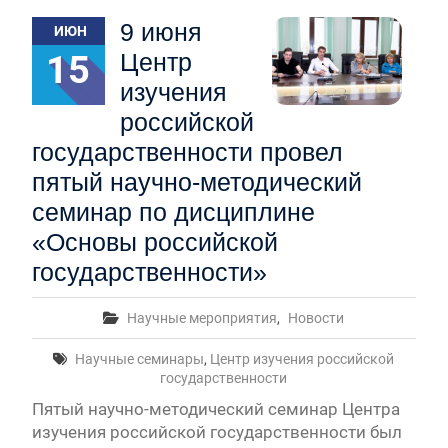
Первый канал, 27.07.2026. Часть 1-2
9 июня
ИЮН
Конкурсные списки лиц, прошедших
вступительные испытания в МГУ имени
15
Центр
М.В.Ломоносова в 2026 году по каждому
изучения
конкурсу (ранжированные списки поступающих)
Вячеслав Никонов в программе «Большая игра» —
российской
Первый канал, 24.07.2026. Часть 1-2
государственности провел
Вячеслав Никонов в программе «Большая игра» —
пятый научно-методический
Первый канал, 06.08.2026. Часть 1-3
Вячеслав Никонов в программе «Большая игра»
семинар по дисциплине
— Первый канал, 05.08.2026. Часть 1-3
«Основы российской
государственности»
Научные мероприятия
,
Новости
Научные семинары
,
Центр изучения российской
государственности
Пятый научно-методический семинар Центра
изучения российской государственности был