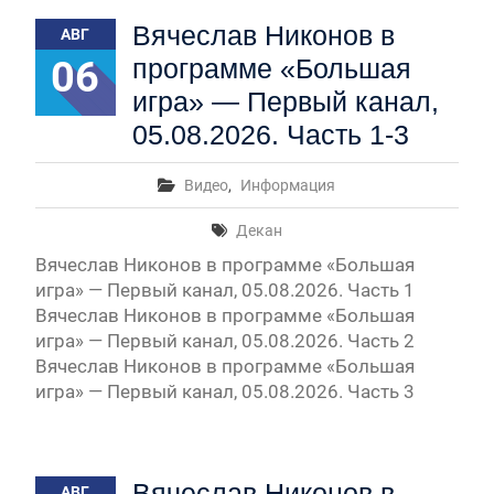
Первый канал, 28.07.2026. Часть 1-3
Вячеслав Никонов в
АВГ
Вячеслав Никонов в программе «Большая игра» —
Первый канал, 27.07.2026. Часть 1-2
06
программе «Большая
Конкурсные списки лиц, прошедших
игра» — Первый канал,
вступительные испытания в МГУ имени
М.В.Ломоносова в 2026 году по каждому
05.08.2026. Часть 1-3
конкурсу (ранжированные списки поступающих)
Вячеслав Никонов в программе «Большая игра» —
Видео
,
Информация
Первый канал, 24.07.2026. Часть 1-2
Вячеслав Никонов в программе «Большая игра» —
Декан
Первый канал, 06.08.2026. Часть 1-3
Вячеслав Никонов в программе «Большая
игра» — Первый канал, 05.08.2026. Часть 1
Вячеслав Никонов в программе «Большая
игра» — Первый канал, 05.08.2026. Часть 2
Вячеслав Никонов в программе «Большая
игра» — Первый канал, 05.08.2026. Часть 3
Вячеслав Никонов в
АВГ