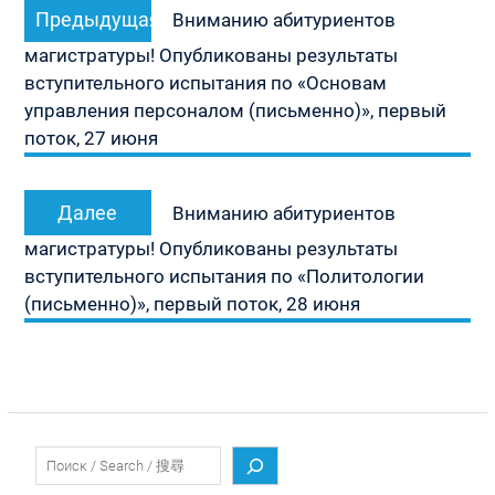
Предыдущая
Предыдущая
по
Вниманию абитуриентов
запись:
записям
магистратуры! Опубликованы результаты
вступительного испытания по «Основам
управления персоналом (письменно)», первый
поток, 27 июня
Следующая
Далее
Вниманию абитуриентов
запись:
магистратуры! Опубликованы результаты
вступительного испытания по «Политологии
(письменно)», первый поток, 28 июня
Поиск