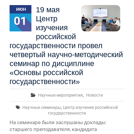
вступительные испытания в МГУ имени
19 мая
ИЮН
М.В.Ломоносова в 2026 году по каждому
конкурсу (ранжированные списки поступающих)
01
Центр
Вячеслав Никонов в программе «Большая игра» —
изучения
Первый канал, 24.07.2026. Часть 1-2
Вниманию абитуриентов бакалавриата! Открыта
российской
онлайн-запись на заключение договора на
государственности провел
обучение
четвертый научно-методический
Вячеслав Никонов в программе «Большая игра»
— Первый канал, 05.08.2026. Часть 1-3
семинар по дисциплине
In Memoriam. Муза Аркадьевна Сажина
«Основы российской
(18.09.1930 — 04.08.2026)
государственности»
Научные мероприятия
,
Новости
Научные семинары
,
Центр изучения российской
государственности
На семинаре были заслушаны доклады:
старшего преподавателя, кандидата