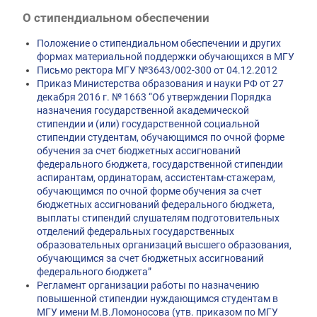
Первый канал, 28.07.2026. Часть 1-3
О стипендиальном обеспечении
Вячеслав Никонов в программе «Большая игра» —
Первый канал, 27.07.2026. Часть 1-2
Положение о стипендиальном обеспечении и других
Конкурсные списки лиц, прошедших
формах материальной поддержки обучающихся в МГУ
вступительные испытания в МГУ имени
Письмо ректора МГУ №3643/002-300 от 04.12.2012
М.В.Ломоносова в 2026 году по каждому
Приказ Министерства образования и науки РФ от 27
конкурсу (ранжированные списки поступающих)
декабря 2016 г. № 1663 “Об утверждении Порядка
назначения государственной академической
Вячеслав Никонов в программе «Большая игра» —
стипендии и (или) государственной социальной
Первый канал, 24.07.2026. Часть 1-2
стипендии студентам, обучающимся по очной форме
Вячеслав Никонов в программе «Большая игра» —
обучения за счет бюджетных ассигнований
Первый канал, 06.08.2026. Часть 1-3
федерального бюджета, государственной стипендии
аспирантам, ординаторам, ассистентам-стажерам,
обучающимся по очной форме обучения за счет
бюджетных ассигнований федерального бюджета,
выплаты стипендий слушателям подготовительных
отделений федеральных государственных
образовательных организаций высшего образования,
обучающимся за счет бюджетных ассигнований
федерального бюджета”
Регламент организации работы по назначению
повышенной стипендии нуждающимся студентам в
МГУ имени М.В.Ломоносова (утв. приказом по МГУ