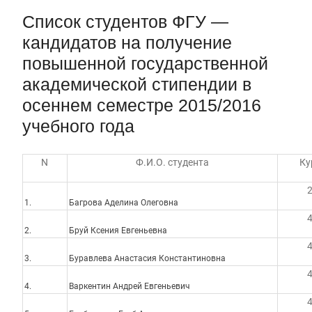
Первый канал, 28.07.2026. Часть 1-3
Список студентов ФГУ —
Вячеслав Никонов в программе «Большая игра» —
Первый канал, 27.07.2026. Часть 1-2
кандидатов на получение
Конкурсные списки лиц, прошедших
повышенной государственной
вступительные испытания в МГУ имени
академической стипендии в
М.В.Ломоносова в 2026 году по каждому
конкурсу (ранжированные списки поступающих)
осеннем семестре 2015/2016
Вячеслав Никонов в программе «Большая игра» —
учебного года
Первый канал, 24.07.2026. Часть 1-2
Вячеслав Никонов в программе «Большая игра» —
Первый канал, 06.08.2026. Часть 1-3
N
Ф.И.О. студента
Ку
1.
Багрова Аделина Олеговна
2.
Бруй Ксения Евгеньевна
3.
Буравлева Анастасия Константиновна
4.
Варкентин Андрей Евгеньевич