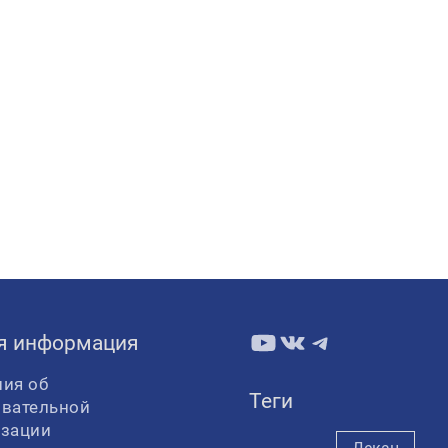
YouTube
ВКонтакте
Telegram
я информация
ия об
Теги
овательной
изации