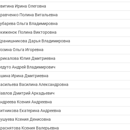
витина Ирина Олеговна
» —
равченко Полина Витальевна
убарева Ольга Владимировна
киженок Полина Викторовна
урсу
Дранишникова Дарья Владимировна
» —
озина Ольга Игоревна
» —
рикалова Юлия Дмитриевна
едуто Андрей Владимирович
шина Ирина Дмитриевна
асильева Василина Александровна
авлов Дмитрий Аркадьевич
ндреева Ксения Андреевна
итникова Екатерина Андреевна
ушуева Ксения Денисовна
раснятова Ксения Валерьевна