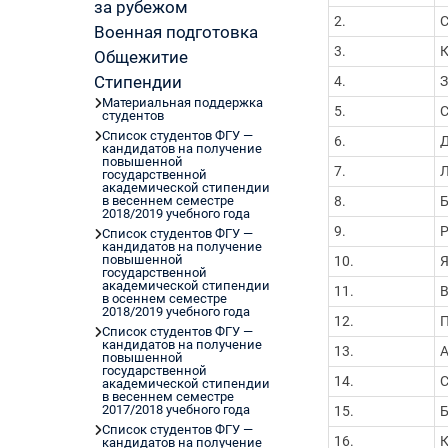
за рубежом
Первый канал, 28.07.2026. Часть 1-3
2.
С
Военная подготовка
Вячеслав Никонов в программе «Большая игра
3.
К
Первый канал, 27.07.2026. Часть 1-2
Общежитие
Конкурсные списки лиц, прошедших
Стипендии
4.
З
вступительные испытания в МГУ имени
Материальная поддержка
5.
С
студентов
М.В.Ломоносова в 2026 году по каждому конк
Список студентов ФГУ —
(ранжированные списки поступающих)
6.
кандидатов на получение
Вячеслав Никонов в программе «Большая игра
повышенной
7.
Л
государственной
Первый канал, 24.07.2026. Часть 1-2
академической стипендии
Вячеслав Никонов в программе «Большая игра
в весеннем семестре
8.
Б
2018/2019 учебного года
Первый канал, 06.08.2026. Часть 1-3
9.
Р
Список студентов ФГУ —
кандидатов на получение
повышенной
10.
Я
государственной
академической стипендии
11.
В
в осеннем семестре
2018/2019 учебного года
12.
П
Список студентов ФГУ —
кандидатов на получение
13.
А
повышенной
государственной
14.
С
академической стипендии
в весеннем семестре
2017/2018 учебного года
15.
Б
Список студентов ФГУ —
16.
К
кандидатов на получение