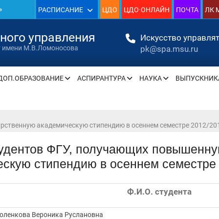
»
РАСПИСАНИЕ
ЦДО
ЦДО·ОНЛАЙН
ПОЧТА
ЛК 
1930
нного управления
Искусство управлят
pk@spa.msu.ru
т имени М.В.Ломоносова
»
ДОП.ОБРАЗОВАНИЕ
АСПИРАНТУРА
НАУКА
ВЫПУСКНИК
» —
» —
рственную академическую стипендию в осеннем семестре 2012/201
тудентов ФГУ, получающих повышенну
скую стипендию в осеннем семестре 
» —
Ф.И.О. студента
» —
» —
оленкова Вероника Руслановна