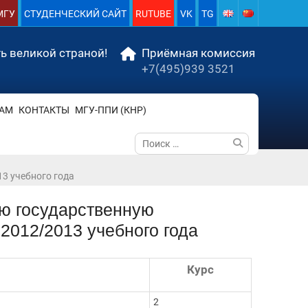
МГУ
СТУДЕНЧЕСКИЙ САЙТ
RUTUBE
VK
TG
ь великой страной!
Приёмная комиссия
+7(495)939 3521
АМ
КОНТАКТЫ
МГУ-ППИ (КНР)
Поиск
по:
3 учебного года
ю государственную
2012/2013 учебного года
Курс
2