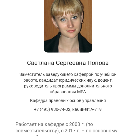
Первый канал, 28.07.2026. Часть 1-3
Вячеслав Никонов в программе «Большая игра» —
Первый канал, 27.07.2026. Часть 1-2
Конкурсные списки лиц, прошедших
вступительные испытания в МГУ имени
М.В.Ломоносова в 2026 году по каждому
конкурсу (ранжированные списки поступающих)
Вячеслав Никонов в программе «Большая игра» —
Первый канал, 24.07.2026. Часть 1-2
Вячеслав Никонов в программе «Большая игра» —
Светлана Сергеевна
Попова
Первый канал, 06.08.2026. Часть 1-3
Заместитель заведующего кафедрой по учебной
работе, кандидат юридических наук, доцент,
руководитель программы дополнительного
образования MPA
Кафедра правовых основ управления
+7 (495) 930-74-32, кабинет: А-719
Работает на кафедре с 2003 г. (по
совместительству), с 2017 г. – по основному