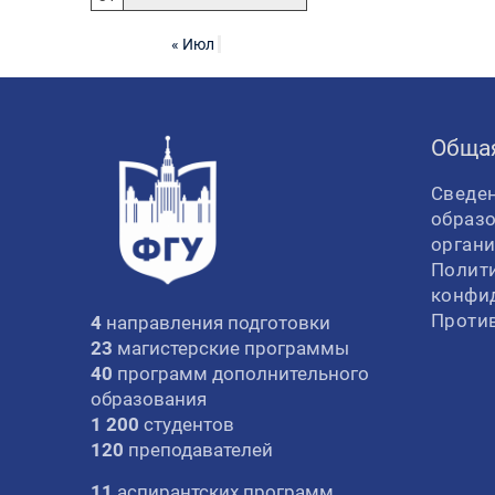
« Июл
Обща
Сведен
образ
орган
Полит
конфи
Проти
4
направления подготовки
23
магистерские программы
40
программ дополнительного
образования
1 200
студентов
120
преподавателей
11
аспирантских программ