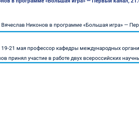
нов в программе «Большая игра» — Первый канал, 21.
Предыдущая
урсу
Вячеслав Никонов в программе «Большая игра» — Пер
запись:
» —
Следующая
19-21 мая профессор кафедры международных органи
а
запись:
ов принял участие в работе двух всероссийских науч
»