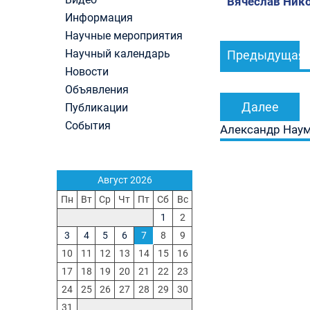
Вячеслав Нико
Первый канал, 27.07.2026. Часть 1-2
Информация
Конкурсные списки лиц, прошедших
Навигация
Научные мероприятия
вступительные испытания в МГУ имени
М.В.Ломоносова в 2026 году по каждому конк
Научный календарь
Предыдущая
по
(ранжированные списки поступающих)
Новости
записям
Вячеслав Никонов в программе «Большая игра
Объявления
Первый канал, 24.07.2026. Часть 1-2
Далее
Публикации
Вниманию абитуриентов бакалавриата! Открыт
онлайн-запись на заключение договора на
События
Александр Наум
обучение
Вячеслав Никонов в программе «Большая игра
— Первый канал, 05.08.2026. Часть 1-3
Август 2026
Пн
Вт
Ср
Чт
Пт
Сб
Вс
1
2
3
4
5
6
7
8
9
10
11
12
13
14
15
16
17
18
19
20
21
22
23
24
25
26
27
28
29
30
31