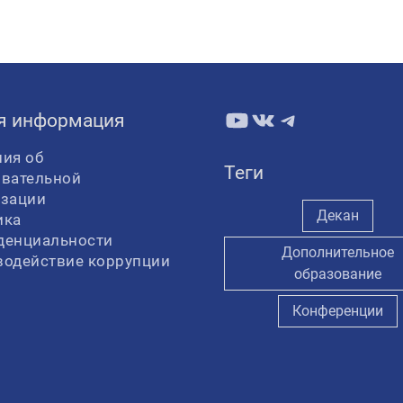
YouTube
ВКонтакте
Telegram
я информация
ия об
Теги
овательной
изации
Декан
ика
денциальности
Дополнительное
водействие коррупции
образование
Конференции