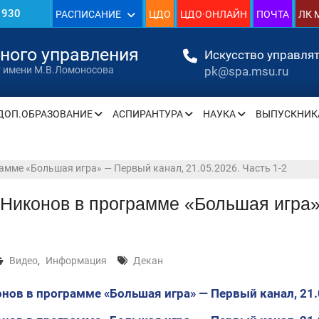
1930
РАСПИСАНИЕ
ЦДО
ЦДО·ОНЛАЙН
ПОЧТА
ЛК 
»
нного управления
Искусство управлят
pk@spa.msu.ru
т имени М.В.Ломоносова
ДОП.ОБРАЗОВАНИЕ
АСПИРАНТУРА
НАУКА
ВЫПУСКНИК
» —
» —
амме «Большая игра» — Первый канал, 21.05.2026. Часть 1-2
Никонов в программе «Большая игра»
» —
» —
Видео
,
Информация
Декан
» —
нов в программе «Большая игра» — Первый канал, 21.
» —