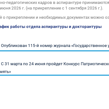
чно-педагогических кадров в аспирантуре принимаютс
 июня 2026 г. (на прикрепление с 1 сентября 2026 г.).
урсу
й о прикреплении и необходимых документах можно о
» —
рафик работы отдела аспирантуры и докторантуры
а
Предыдущая
» —
Опубликован 115-й номер журнала «Государственное 
запись:
1930
Следующая
С 31 марта по 24 июня пройдет Конкурс Патриотическ
запись:
мять»