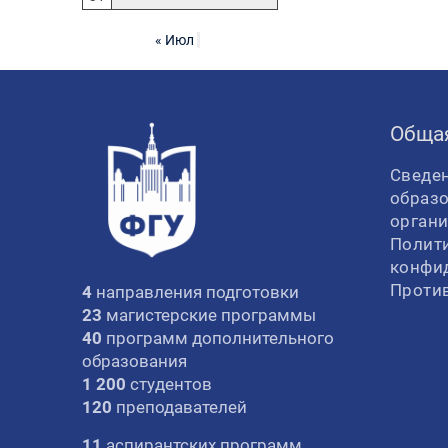
« Июл
Обща
Сведен
образ
орган
Полит
конфи
Проти
4
направления подготовки
23
магистерские программы
40
программ дополнительного
образования
1 200
студентов
120
преподавателей
11
аспирантских программ