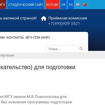
МГУ
СТУДЕНЧЕСКИЙ САЙТ
RUTUBE
VK
TG
ь великой страной!
Приёмная комиссия
+7(495)939 3521
АМ
КОНТАКТЫ
МГУ-ППИ (КНР)
Поиск
по:
ссертации
кательство) для подготовки
ния МГУ имени М.В.Ломоносова для
к без освоения программы подготовки