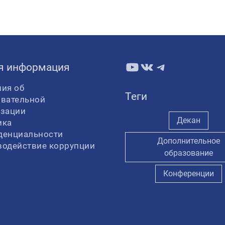
YouTube
ВКонтакте
Telegram
я информация
ия об
Теги
овательной
изации
Декан
ика
денциальности
Дополнительное
водействие коррупции
образование
Конференции