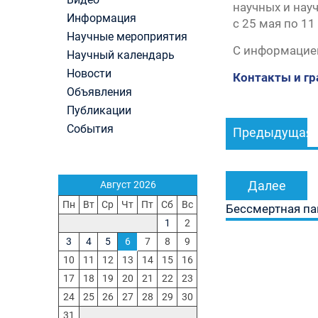
научных и нау
вступительные испытания в МГУ имени
Информация
с 25 мая по 11
М.В.Ломоносова в 2026 году по каждому конк
Научные мероприятия
(ранжированные списки поступающих)
С информацие
Вячеслав Никонов в программе «Большая игра
Научный календарь
Первый канал, 24.07.2026. Часть 1-2
Новости
Контакты и г
Вниманию абитуриентов бакалавриата! Открыт
Объявления
онлайн-запись на заключение договора на
Публикации
Навигация
обучение
Вячеслав Никонов в программе «Большая игра
События
Предыдущая
по
Первый канал, 23.07.2026. Часть 1-2
записям
In Memoriam. Муза Аркадьевна Сажина (18.09.
— 04.08.2026)
Далее
Август 2026
Пн
Вт
Ср
Чт
Пт
Сб
Вс
Бессмертная па
1
2
3
4
5
6
7
8
9
10
11
12
13
14
15
16
17
18
19
20
21
22
23
24
25
26
27
28
29
30
31