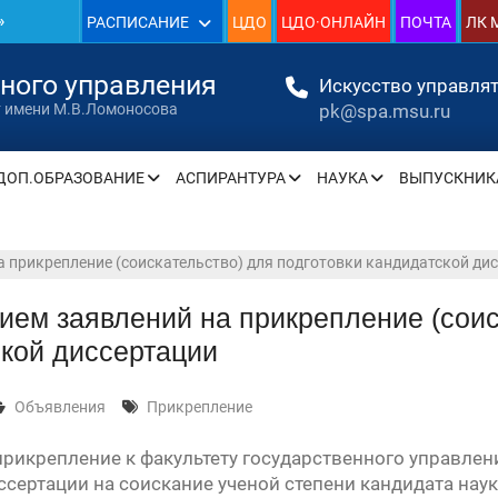
»
РАСПИСАНИЕ
ЦДО
ЦДО·ОНЛАЙН
ПОЧТА
ЛК 
нного управления
Искусство управлят
pk@spa.msu.ru
т имени М.В.Ломоносова
» —
ДОП.ОБРАЗОВАНИЕ
АСПИРАНТУРА
НАУКА
ВЫПУСКНИК
» —
 прикрепление (соискательство) для подготовки кандидатской ди
» —
ием заявлений на прикрепление (соис
кой диссертации
» —
» —
Объявления
Прикрепление
» —
прикрепление к факультету государственного управле
ссертации на соискание ученой степени кандидата нау