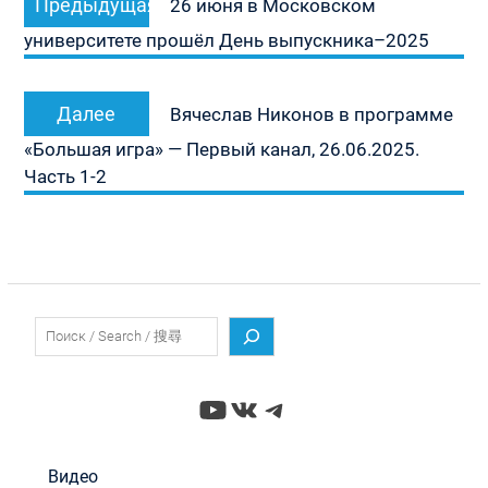
Предыдущая
по
26 июня в Московском
запись:
записям
университете прошёл День выпускника–2025
Следующая
Далее
Вячеслав Никонов в программе
запись:
«Большая игра» — Первый канал, 26.06.2025.
Часть 1-2
Поиск
YouTube
ВКонтакте
Telegram
Видео