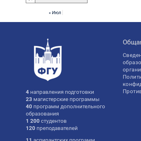
« Июл
Обща
Сведен
образ
орган
Полит
конфи
Проти
4
направления подготовки
23
магистерские программы
40
программ дополнительного
образования
1 200
студентов
120
преподавателей
11
аспирантских программ