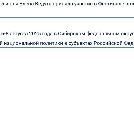
Предыдущая
5 июля Елена Ведута приняла участие в Фестивале во
запись:
урсу
Следующая
6-8 августа 2025 года в Сибирском федеральном окр
» —
запись:
й национальной политики в субъектах Российской Фе
а
»