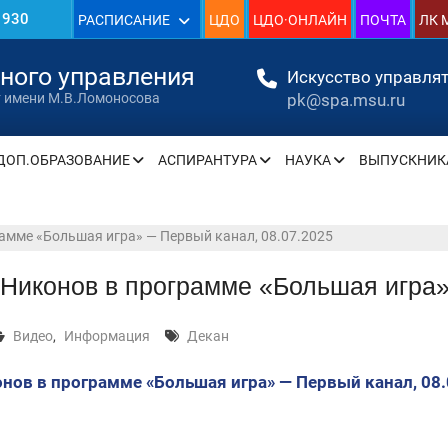
1930
РАСПИСАНИЕ
ЦДО
ЦДО·ОНЛАЙН
ПОЧТА
ЛК 
»
нного управления
Искусство управлят
pk@spa.msu.ru
т имени М.В.Ломоносова
ДОП.ОБРАЗОВАНИЕ
АСПИРАНТУРА
НАУКА
ВЫПУСКНИК
» —
» —
амме «Большая игра» — Первый канал, 08.07.2025
Никонов в программе «Большая игра»
» —
Видео
,
Информация
Декан
» —
нов в программе «Большая игра» — Первый канал, 08.
» —
» —