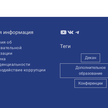
YouTube
ВКонтакте
Telegram
я информация
ия об
Теги
овательной
изации
Декан
ика
денциальности
Дополнительное
водействие коррупции
образование
Конференции