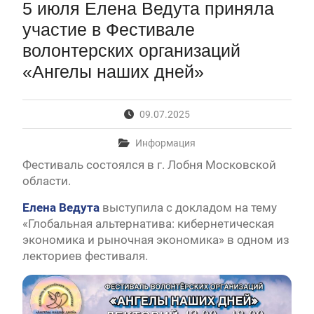
5 июля Елена Ведута приняла
Первый канал, 28.07.2026. Часть 1-3
Вячеслав Никонов в программе «Большая игра» —
участие в Фестивале
Первый канал, 27.07.2026. Часть 1-2
волонтерских организаций
Конкурсные списки лиц, прошедших
вступительные испытания в МГУ имени
«Ангелы наших дней»
М.В.Ломоносова в 2026 году по каждому
конкурсу (ранжированные списки поступающих)
Вячеслав Никонов в программе «Большая игра» —
09.07.2025
Первый канал, 24.07.2026. Часть 1-2
Вячеслав Никонов в программе «Большая игра» —
Информация
Первый канал, 06.08.2026. Часть 1-3
Фестиваль состоялся в г. Лобня Московской
области.
Елена Ведута
выступила с докладом на тему
«Глобальная альтернатива: кибернетическая
экономика и рыночная экономика» в одном из
лекториев фестиваля.