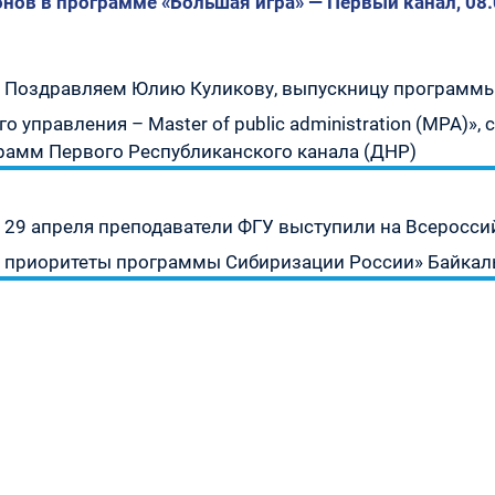
нов в программе «Большая игра» — Первый канал, 08.
» —
Предыдущая
Поздравляем Юлию Куликову, выпускницу программы
запись:
о управления – Master of public administration (MPA)»
урсу
рамм Первого Республиканского канала (ДНР)
» —
Следующая
» —
29 апреля преподаватели ФГУ выступили на Всеросси
запись:
 приоритеты программы Сибиризации России» Байкал