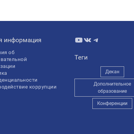
YouTube
ВКонтакте
Telegram
я информация
ия об
Теги
овательной
изации
Декан
ика
денциальности
Дополнительное
водействие коррупции
образование
Конференции