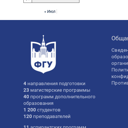
« Июл
Обща
Сведен
образ
орган
Полит
конфи
Проти
4
направления подготовки
23
магистерские программы
40
программ дополнительного
образования
1 200
студентов
120
преподавателей
11
аспирантских программ