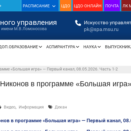
»
РАСПИСАНИЕ
ЦДО
ЦДО·ОНЛАЙН
ПОЧТА
ЛК 
1930
нного управления
Искусство управлят
pk@spa.msu.ru
т имени М.В.Ломоносова
»
ДОП.ОБРАЗОВАНИЕ
АСПИРАНТУРА
НАУКА
ВЫПУСКНИК
» —
амме «Большая игра» — Первый канал, 08.05.2026. Часть 1-2
» —
Никонов в программе «Большая игра»
» —
Видео
,
Информация
Декан
» —
нов в программе «Большая игра» — Первый канал, 08.
» —