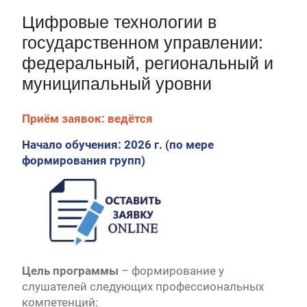
Первый канал, 27.07.2026. Часть 1-2
Цифровые технологии в
Конкурсные списки лиц, прошедших
вступительные испытания в МГУ имени
государственном управлении:
М.В.Ломоносова в 2026 году по каждому
федеральный, региональный и
конкурсу (ранжированные списки поступающих)
муниципальный уровни
Вячеслав Никонов в программе «Большая игра» —
Первый канал, 24.07.2026. Часть 1-2
Вячеслав Никонов в программе «Большая игра» —
Приём заявок: ведётся
Первый канал, 06.08.2026. Часть 1-3
Начало обучения: 2026 г.
(по мере
формирования групп)
Цель программы
– формирование у
слушателей следующих профессиональных
компетенций: