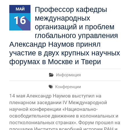
Первый канал, 28.07.2026. Часть 1-3
Профессор кафедры
МАЙ
Вячеслав Никонов в программе «Большая игра» —
Первый канал, 27.07.2026. Часть 1-2
16
международных
Конкурсные списки лиц, прошедших
организаций и проблем
вступительные испытания в МГУ имени
М.В.Ломоносова в 2026 году по каждому
глобального управления
конкурсу (ранжированные списки поступающих)
Александр Наумов принял
Вячеслав Никонов в программе «Большая игра» —
участие в двух крупных научных
Первый канал, 24.07.2026. Часть 1-2
Вячеслав Никонов в программе «Большая игра» —
форумах в Москве и Твери
Первый канал, 06.08.2026. Часть 1-3
Информация
Конференции
14 мая Александр Наумов выступил на
пленарном заседании IV Международной
научной конференции «Национально-
освободительное движение в колониальных и
постколониальных странах». Форум прошел на
площадке Института всеобщей истории РАН и