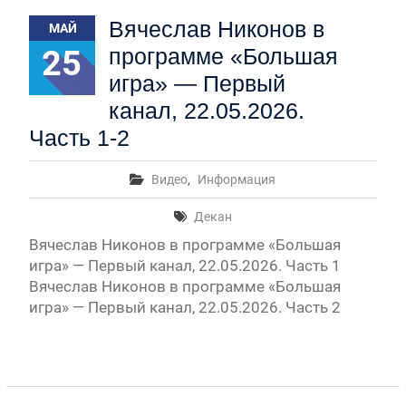
Первый канал, 27.07.2026. Часть 1-2
Вячеслав Никонов в
МАЙ
Конкурсные списки лиц, прошедших
вступительные испытания в МГУ имени
25
программе «Большая
М.В.Ломоносова в 2026 году по каждому
игра» — Первый
конкурсу (ранжированные списки поступающих)
Вячеслав Никонов в программе «Большая игра» —
канал, 22.05.2026.
Первый канал, 24.07.2026. Часть 1-2
Часть 1-2
Вниманию абитуриентов бакалавриата! Открыта
онлайн-запись на заключение договора на
Видео
,
Информация
обучение
Вячеслав Никонов в программе «Большая игра»
Декан
— Первый канал, 05.08.2026. Часть 1-3
Вячеслав Никонов в программе «Большая
игра» — Первый канал, 22.05.2026. Часть 1
Вячеслав Никонов в программе «Большая
игра» — Первый канал, 22.05.2026. Часть 2