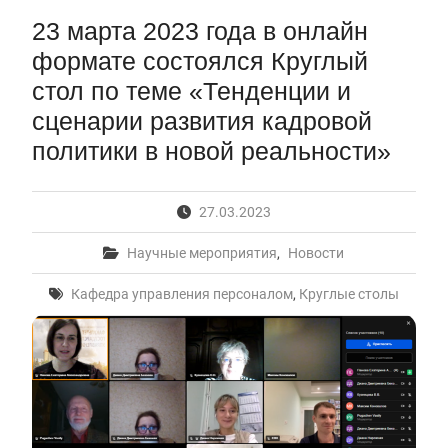
вступительные испытания в МГУ имени
23 марта 2023 года в онлайн
М.В.Ломоносова в 2026 году по каждому
формате состоялся Круглый
конкурсу (ранжированные списки поступающих)
Вячеслав Никонов в программе «Большая игра» —
стол по теме «Тенденции и
Первый канал, 24.07.2026. Часть 1-2
сценарии развития кадровой
Вниманию абитуриентов бакалавриата! Открыта
онлайн-запись на заключение договора на
политики в новой реальности»
обучение
Вячеслав Никонов в программе «Большая игра»
— Первый канал, 05.08.2026. Часть 1-3
27.03.2023
Научные мероприятия
,
Новости
Кафедра управления персоналом
,
Круглые столы