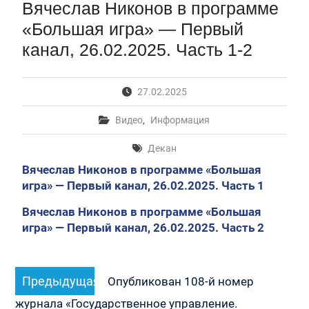
Вячеслав Никонов в программе
Первый канал, 28.07.2026. Часть 1-3
Вячеслав Никонов в программе «Большая игра» —
«Большая игра» — Первый
Первый канал, 27.07.2026. Часть 1-2
канал, 26.02.2025. Часть 1-2
Конкурсные списки лиц, прошедших
вступительные испытания в МГУ имени
М.В.Ломоносова в 2026 году по каждому
27.02.2025
конкурсу (ранжированные списки поступающих)
Вячеслав Никонов в программе «Большая игра» —
Видео
,
Информация
Первый канал, 24.07.2026. Часть 1-2
Вячеслав Никонов в программе «Большая игра» —
Декан
Первый канал, 06.08.2026. Часть 1-3
Вячеслав Никонов в программе «Большая
игра» — Первый канал, 26.02.2025. Часть 1
Вячеслав Никонов в программе «Большая
игра» — Первый канал, 26.02.2025. Часть 2
Навигация
Предыдущая
Предыдущая
по
Опубликован 108-й номер
запись:
записям
журнала «Государственное управление.