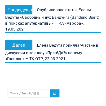
Навигация
Предыдущая
Предыдущая
по
Опубликована статья Елены
запись:
записям
Ведуты «Свободный дух Бандунга (Bandung Spirit)
в поисках альтернативы» — ИА «Аврора»,
19.03.2021
Следующая
Далее
Елена Ведута приняла участие в
запись:
дискуссии в ток-шоу «Прав!Да?» на тему
«Госплан» — ТК ОТР, 22.03.2021
Поиск