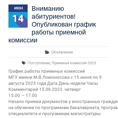
Первый канал, 27.07.2026. Часть 1-2
Вниманию
ИЮН
Конкурсные списки лиц, прошедших
вступительные испытания в МГУ имени
14
абитуриентов!
М.В.Ломоносова в 2026 году по каждому
Опубликован график
конкурсу (ранжированные списки поступающих)
Вячеслав Никонов в программе «Большая игра» —
работы приемной
Первый канал, 24.07.2026. Часть 1-2
комиссии
Вячеслав Никонов в программе «Большая игра» —
Первый канал, 06.08.2026. Часть 1-3
Объявления
Вячеслав Никонов в программе «Большая игра»
— Первый канал, 05.08.2026. Часть 1-3
Поступление
,
Приемная комиссия 2023
График работы приемных комиссий
МГУ имени М.В.Ломоносова с 15 июня по 9
августа 2023 года Дата День недели Часы
Комментарий 15.06.2023 четверг
15.00 — 17.00
Начало приема документов у иностранных гражда
на обучение по программам бакалавриата, прогр
специалитета и программам магистратуры