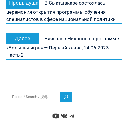
Предыдущая
по
В Сыктывкаре состоялась
запись:
записям
церемония открытия программы обучения
специалистов в сфере национальной политики
Следующая
Далее
Вячеслав Никонов в программе
запись:
«Большая игра» — Первый канал, 14.06.2023.
Часть 2
Поиск
YouTube
ВКонтакте
Telegram