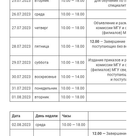
25.07.2023
вторник
10.00 — 18.00
для обучения по прог
специалитета б
26.07.2023
среда
10.00 — 18.00
Объявление и размещен
27.07.2023
четверг
10.00 — 18.00
комиссии МГУ и сайта
(филиалов) МГУ ко
12.00
— Завершение прием
28.07.2023
пятница
10.00 — 18.00
поступающих без вступи
мест
Издание приказов и разме
29.07.2023
суббота
10.00 — 18.00
комиссии МГУ и сайта
(филиалов) МГУ сведений
поступающих бе
30.07.2023
воскресенье
10.00 — 14.00
и поступающих
31.07.2023
понедельник
10.00 — 18.00
01.08.2023
вторник
10.00 — 18.00
Дата
День
недели
Часы
02.08.2023
среда
10.00 — 18.00
12.00 —
Завершение прие