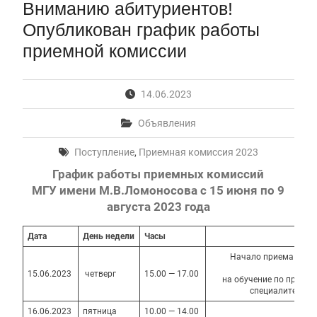
Вниманию абитуриентов!
Первый канал, 27.07.2026. Часть 1-2
Конкурсные списки лиц, прошедших
Опубликован график работы
вступительные испытания в МГУ имени
приемной комиссии
М.В.Ломоносова в 2026 году по каждому
конкурсу (ранжированные списки поступающих)
Вячеслав Никонов в программе «Большая игра» —
14.06.2023
Первый канал, 24.07.2026. Часть 1-2
Вниманию абитуриентов бакалавриата! Открыта
Объявления
онлайн-запись на заключение договора на
обучение
Поступление
,
Приемная комиссия 2023
Вячеслав Никонов в программе «Большая игра»
— Первый канал, 05.08.2026. Часть 1-3
График работы приемных комиссий
МГУ имени М.В.Ломоносова с 15 июня по 9
августа 2023 года
Дата
День
недели
Часы
К
Начало приема доку
пост
15.06.2023
четверг
15.00 — 17.00
на обучение по прогр
специалитета и
16.06.2023
пятница
10.00 — 14.00