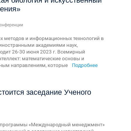
кая биология и искусственный
жения»
онференции
их методов и информационных технологий в
 иностранными академиями наук,
одит 26-30 июня 2023 г. Всемирный
нтеллект: математические основы и
чным направлениям, которые
Подробнее
остоится заседание Ученого
кой программы «Международный менеджмент»