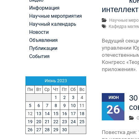
ко
Первый канал, 28.07.2026. Часть 1-3
Информация
интеллект
Вячеслав Никонов в программе «Большая игра
Научные мероприятия
Первый канал, 27.07.2026. Часть 1-2
Научные меро
Конкурсные списки лиц, прошедших
Научный календарь
Кафедра матем
вступительные испытания в МГУ имени
Новости
М.В.Ломоносова в 2026 году по каждому конк
Объявления
Ведущий секци
(ранжированные списки поступающих)
управлении Юр
Публикации
Вячеслав Никонов в программе «Большая игра
отечественным
Первый канал, 24.07.2026. Часть 1-2
События
Конгресс «Тео
Вячеслав Никонов в программе «Большая игра
Первый канал, 06.08.2026. Часть 1-3
приложения». 
Июнь 2023
Пн
Вт
Ср
Чт
Пт
Сб
Вс
30
1
2
3
4
ИЮН
26
со
5
6
7
8
9
10
11
12
13
14
15
16
17
18
19
20
21
22
23
24
25
26
27
28
29
30
Повестка дня: