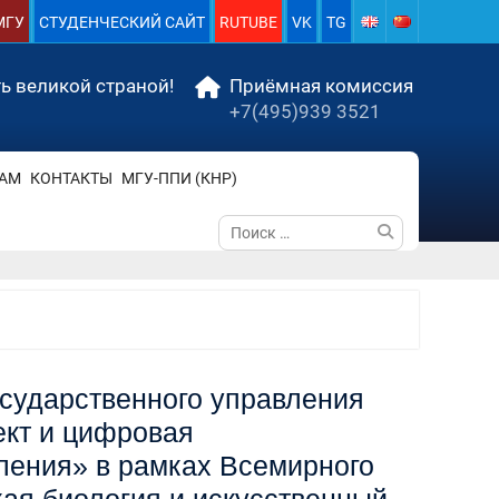
МГУ
СТУДЕНЧЕСКИЙ САЙТ
RUTUBE
VK
TG
ь великой страной!
Приёмная комиссия
+7(495)939 3521
АМ
КОНТАКТЫ
МГУ-ППИ (КНР)
Поиск
по:
осударственного управления
ект и цифровая
ления» в рамках Всемирного