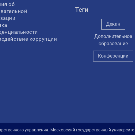
ия об
Теги
овательной
изации
Декан
ика
денциальности
Дополнительное
водействие коррупции
образование
Конференции
арственного управления. Московский государственный университ