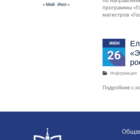
по направлени
« Май
Июл »
программы «Г
магистров «Го
Ел
ИЮН
26
«Э
ро
Информация
Подробнее с 
Обща