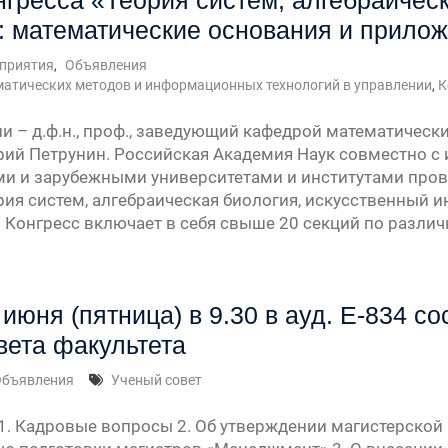
нгресса «Теория систем, алгебраичес
: математические основания и прило
» —
приятия
,
Объявления
атических методов и информационных технологий в управлении
,
К
урсу
и – д.ф.н., проф., заведующий кафедрой математическ
ий Петрунин. Российская Академия Наук совместно с
» —
и и зарубежными университетами и институтами пров
рия систем, алгебраическая биология, искусственный и
» —
Конгресс включает в себя свыше 20 секций по разли
 июня (пятница) в 9.30 в ауд. Е-834 с
вета факультета
Объявления
Ученый совет
 1. Кадровые вопросы 2. Об утверждении магистерс