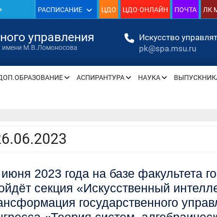
»
РАСПИСАНИЕ
ЦДО
ЦДО·ОНЛАЙН
ПОЧТА
ЛК 
1930
нного управления
Искусство управлят
pk@spa.msu.ru
т имени М.В.Ломоносова
»
ДОП.ОБРАЗОВАНИЕ
АСПИРАНТУРА
НАУКА
ВЫПУСКНИК
» —
» —
26.06.2023
 июня 2023 года на базе факультета г
» —
ойдёт секция «Искусственный интелл
» —
ансформация государственного управ
» —