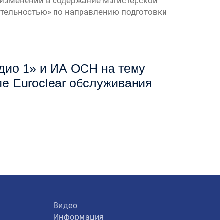
 изменений в содержание магистерской
тельностью» по направлению подготовки
е
дио 1» и ИА ОСН на тему
е Euroclear обслуживания
Видео
Информация