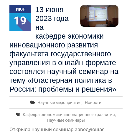
Первый канал, 28.07.2026. Часть 1-3
13 июня
ИЮН
Вячеслав Никонов в программе «Большая игра» —
Первый канал, 27.07.2026. Часть 1-2
19
2023 года
Конкурсные списки лиц, прошедших
на
вступительные испытания в МГУ имени
М.В.Ломоносова в 2026 году по каждому
кафедре экономики
конкурсу (ранжированные списки поступающих)
инновационного развития
Вячеслав Никонов в программе «Большая игра» —
факультета государственного
Первый канал, 24.07.2026. Часть 1-2
Вячеслав Никонов в программе «Большая игра» —
управления в онлайн-формате
Первый канал, 06.08.2026. Часть 1-3
состоялся научный семинар на
тему «Кластерная политика в
России: проблемы и решения»
Научные мероприятия
,
Новости
Кафедра экономики инновационного развития
,
Научные семинары
Открыла научный семинар заведующая