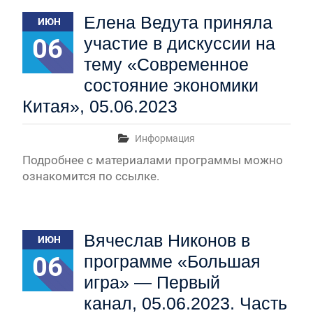
Первый канал, 28.07.2026. Часть 1-3
Елена Ведута приняла
ИЮН
Вячеслав Никонов в программе «Большая игра» —
Первый канал, 27.07.2026. Часть 1-2
06
участие в дискуссии на
Конкурсные списки лиц, прошедших
тему «Современное
вступительные испытания в МГУ имени
М.В.Ломоносова в 2026 году по каждому
состояние экономики
конкурсу (ранжированные списки поступающих)
Китая», 05.06.2023
Вячеслав Никонов в программе «Большая игра» —
Первый канал, 24.07.2026. Часть 1-2
Информация
Вячеслав Никонов в программе «Большая игра» —
Первый канал, 06.08.2026. Часть 1-3
Подробнее с материалами программы можно
ознакомится по ссылке.
Вячеслав Никонов в
ИЮН
06
программе «Большая
игра» — Первый
канал, 05.06.2023. Часть