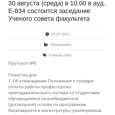
30 августа (среда) в 10.00 в ауд.
Первый канал, 27.07.2026. Часть 1-2
Конкурсные списки лиц, прошедших
Е-834 состоится заседание
вступительные испытания в МГУ имени
Ученого совета факультета
М.В.Ломоносова в 2026 году по каждому
конкурсу (ранжированные списки поступающих)
Вячеслав Никонов в программе «Большая игра» —
25.07.2023
Первый канал, 24.07.2026. Часть 1-2
Вниманию абитуриентов бакалавриата! Открыта
Объявления
онлайн-запись на заключение договора на
обучение
Ученый совет
Вячеслав Никонов в программе «Большая игра»
— Первый канал, 05.08.2026. Часть 1-3
Протокол №6
Повестка дня:
1. Об утверждении Положения о порядке
оплаты работы профессорско-
преподавательского состава со студентами,
обучающимися на внебюджетной
(договорной) основе по программам
бакалавриата и магистратуры, реализуемым