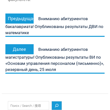
Навигация
Предыдущая
Предыдущая
по
Вниманию абитуриентов
запись:
записям
бакалавриата! Опубликованы результаты ДВИ по
математике
Следующая
Далее
Вниманию абитуриентов
запись:
магистратуры! Опубликованы результаты ВИ по
«Основам управления персоналом (письменно)»,
резервный день, 25 июля
Поиск