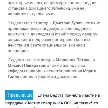
некоторые из них, например, первоочередная
установка домашнего телефона, уже не
являются актуальными.
Студент магистратуры
Дмитрий Гузов
, логично
продолжая тему предыдущего докладчика,
выступил с докладом «Новый подход к мерам
социальной поддержки ветеранов боевых
действий в свете специальной военной
операции».
Студенты магистратуры
Марианна Петраш
и
Михаил Панкратов
, а также аспирантка
кафедры правовых основ управления
Мария
Голик
приняли участие в дискуссии.
Навигация
Предыдущая
Предыдущая
по
Елена Ведута приняла участие в
запись:
записям
передаче «Честно говоря» ИА ОСН на тему «Что