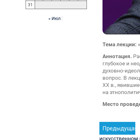
31
« Июл
Тема лекции:
«
Аннотация.
Ра
глубокое и не
духовно-идеол
вопрос. В лек
ХХ в., явивши
на этнополити
Место провед
Навигация
Предыдущая
по
записям
искусственном 