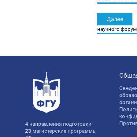
Далее
научного форум
Обща
Сведен
образ
орган
Полит
конфи
Проти
4
направления подготовки
23
магистерские программы