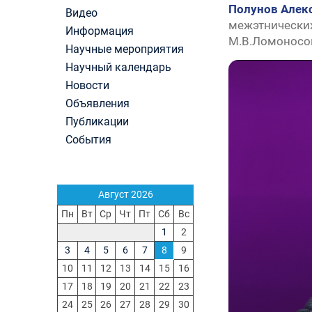
Первый канал, 28.07.2026. Часть 1-3
Полунов Алек
Видео
Вячеслав Никонов в программе «Большая игра
межэтнических
Информация
Первый канал, 27.07.2026. Часть 1-2
М.В.Ломоносо
Научные мероприятия
Конкурсные списки лиц, прошедших
Научный календарь
вступительные испытания в МГУ имени
М.В.Ломоносова в 2026 году по каждому конк
Новости
(ранжированные списки поступающих)
Объявления
Вячеслав Никонов в программе «Большая игра
Публикации
Первый канал, 24.07.2026. Часть 1-2
События
Вячеслав Никонов в программе «Большая игра
Первый канал, 06.08.2026. Часть 1-3
Август 2026
Пн
Вт
Ср
Чт
Пт
Сб
Вс
1
2
3
4
5
6
7
8
9
10
11
12
13
14
15
16
17
18
19
20
21
22
23
24
25
26
27
28
29
30