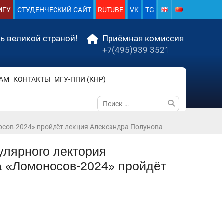
МГУ
СТУДЕНЧЕСКИЙ САЙТ
RUTUBE
VK
TG
ь великой страной!
Приёмная комиссия
+7(495)939 3521
АМ
КОНТАКТЫ
МГУ-ППИ (КНР)
Поиск
по:
осов-2024» пройдёт лекция Александра Полунова
пулярного лектория
 «Ломоносов-2024» пройдёт