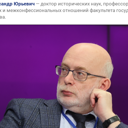
сандр Юрьевич
— доктор исторических наук, профессо
» —
 и межконфессиональных отношений факультета госу
ва.
урсу
» —
» —