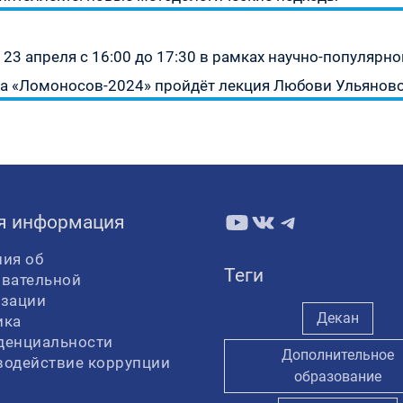
Следующая
23 апреля с 16:00 до 17:30 в рамках научно-популяр
запись:
а «Ломоносов-2024» пройдёт лекция Любови Ульянов
YouTube
ВКонтакте
Telegram
я информация
ия об
Теги
овательной
изации
Декан
ика
денциальности
Дополнительное
водействие коррупции
образование