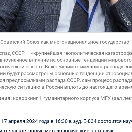
Советский Союз как многонациональное государство: 
спад СССР
—
«крупнейшая геополитическая катастрофа
однозначное влияние на основные тенденции мирового
огической сферах. Важнейшим стимулом к распаду со
ции будут рассмотрены основные тенденции этносоциа
еся предпосылками распада СССР, сам процесс распад
ческую ситуацию в России вплоть до настоящего врем
ения:
коворкинг 1 гуманитарного корпуса МГУ (зал лек
Предыдущая
17 апреля 2024 года в 16:30 в ауд. Е-834 состоится 
запись:
интеллекте: новые методологические подходы»