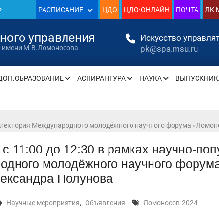
»
РАСПИСАНИЕ
ЦДО
ЦДО·ОНЛАЙН
ПОЧТА
ЛК 
1930
нного управления
Искусство управлят
pk@spa.msu.ru
т имени М.В.Ломоносова
»
ДОП.ОБРАЗОВАНИЕ
АСПИРАНТУРА
НАУКА
ВЫПУСКНИК
» —
» —
ого лектория Международного молодёжного научного форума «Ломон
 с 11:00 до 12:30 в рамках научно-по
одного молодёжного научного форума
» —
лександра Полунова
» —
Научные мероприятия
,
Объявления
Ломоносов-2024
» —