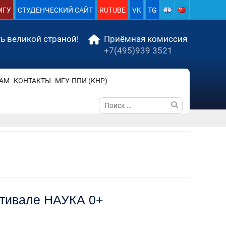
МГУ
СТУДЕНЧЕСКИЙ САЙТ
RUTUBE
VK
TG
ь великой страной!
Приёмная комиссия
+7(495)939 3521
АМ
КОНТАКТЫ
МГУ-ППИ (КНР)
Поиск
по:
стивале НАУКА 0+