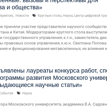
енные: вызовы и перспективы для
ва и общества»
приятия
,
Новости
Круглые столы
,
Наука
,
Центр цифровой тра
ле приняли участие представители научного сообществ
стана и Китая. Модераторами круглого стола выступил
 государственного управления, к.т.н., заместитель д
ы правовых основ управления, к.ю.н. Светлана Попова.
ния и функционирования метавселенных, их влияния н
ъявлены лауреаты конкурса работ, с
ограммы развития Московского униве
ыдающиеся научные статьи»
События
Наука
ора Московского университета, академика В.А. Садовн