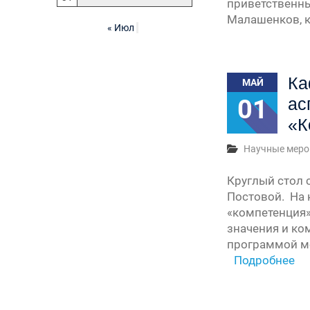
приветственны
Малашенков, к
« Июл
Ка
МАЙ
01
ас
«К
Научные меро
Круглый стол с
Постовой. На 
«компетенция»
значения и ко
программой ме
Подробнее