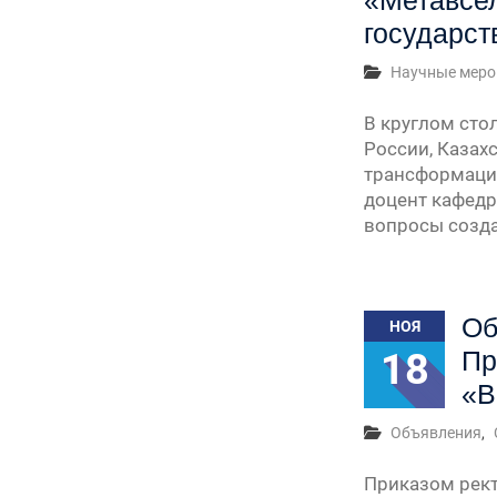
«Метавсел
государст
Научные меро
В круглом сто
России, Казах
трансформации
доцент кафедр
вопросы созда
Об
НОЯ
18
Пр
«В
Объявления
,
Приказом рект