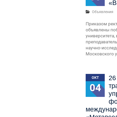
«В
Объявления
Приказом рект
объявлены поб
университета,
преподаватель
научно-исслед
Московского у
26
ОКТ
04
тр
уп
фо
междунар