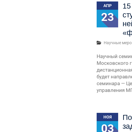
15
АПР
23
ст
не
«ф
Научные меро
Научный семин
Московского г
дистанционная
будет направл
семинара — Це
управления М
По
НОЯ
03
за