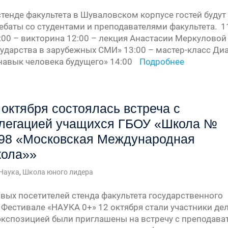
» —
стенде факультета в Шуваловском корпусе гостей будут 
ебаты со студентами и преподавателями факультета. 11
:00 – викторина 12:00 – лекция Анастасии Меркулово
сударства в зарубежных СМИ» 13:00 – мастер-класс Д
урсу
авык человека будущего» 14:00
Подробнее
» —
» —
 октября состоялась встреча с
легацией учащихся ГБОУ «Школа №
98 «Московская Международная
ола»»
Наука
,
Школа юного лидера
вых посетителей стенда факультета государственного
 Фестивале «НАУКА 0+» 12 октября стали участники д
экспозицией были приглашены на встречу с преподават