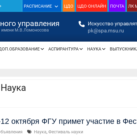
»
РАСПИСАНИЕ
ЦДО
ЦДО·ОНЛАЙН
ПОЧТА
ЛК 
1930
нного управления
Искусство управлят
»
pk@spa.msu.ru
т имени М.В.Ломоносова
ДОП.ОБРАЗОВАНИЕ
АСПИРАНТУРА
НАУКА
ВЫПУСКНИК
» —
» —
:
Наука
» —
» —
-12 октября ФГУ примет участие в Фе
» —
Объявления
Наука
,
Фестиваль науки