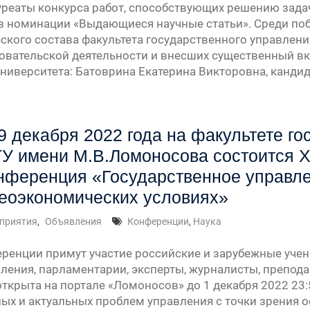
реаты конкурса работ, способствующих решению зад
 в номинации «Выдающиеся научные статьи». Среди по
ского состава факультета государственного управлени
овательской деятельности и внесших существенный в
ниверситета: Батоврина Екатерина Викторовна, канди
9 декабря 2022 года на факультете г
У имени М.В.Ломоносова состоится 
нференция «Государственное управле
геоэкономических условиях»
приятия
,
Объявления
Конференции
,
Наука
еренции примут участие российские и зарубежные учен
вления, парламентарии, эксперты, журналисты, препода
ткрыта на портале «Ломоносов» до 1 декабря 2022 23
ых и актуальных проблем управления с точки зрения 