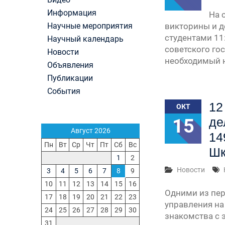
Вячеслав Никонов в программе «Большая игра
Информация
На 
Первый канал, 27.07.2026. Часть 1-2
Научные мероприятия
викторины и д
Конкурсные списки лиц, прошедших
студентами 11
Научный календарь
вступительные испытания в МГУ имени
советского го
Новости
М.В.Ломоносова в 2026 году по каждому конк
необходимый н
(ранжированные списки поступающих)
Объявления
Вячеслав Никонов в программе «Большая игра
Публикации
Первый канал, 24.07.2026. Часть 1-2
События
Вячеслав Никонов в программе «Большая игра
12
Первый канал, 06.08.2026. Часть 1-3
ОКТ
15
де
Август 2026
14
Пн
Вт
Ср
Чт
Пт
Сб
Вс
Шк
1
2
Новости
3
4
5
6
7
8
9
10
11
12
13
14
15
16
Одними из пер
17
18
19
20
21
22
23
управления на
24
25
26
27
28
29
30
знакомства с 
31