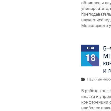
объявлены лау
университета,
преподаватель
научно-исслед
Московского у
5–
НОЯ
18
МГ
ко
и 
Научные меро
В работе конф
власти и упра
конференции о
наиболее важн