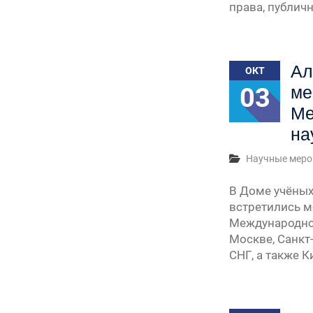
права, публич
Ал
ОКТ
03
ме
Ме
на
Научные меро
В Доме учёных
встретились м
Международной
Москве, Санкт-
СНГ, а также 