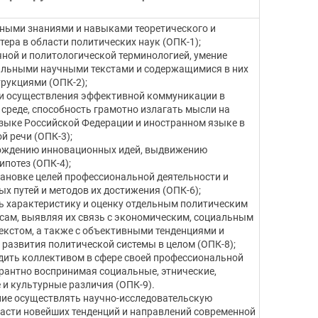
ными знаниями и навыками теоретического и
ера в области политических наук (ОПК-1);
ной и политологической терминологией, умение
альными научными текстами и содержащимися в них
рукциями (ОПК-2);
и осуществления эффективной коммуникации в
среде, способность грамотно излагать мысли на
зыке Российской Федерации и иностранном языке в
й речи (ОПК-3);
рождению инновационных идей, выдвижению
ипотез (ОПК-4);
тановке целей профессиональной деятельности и
х путей и методов их достижения (ОПК-6);
ь характеристику и оценку отдельным политическим
сам, выявляя их связь с экономическим, социальным
екстом, а также с объективными тенденциями и
развития политической системы в целом (ОПК-8);
дить коллективом в сфере своей профессиональной
ерантно воспринимая социальные, этнические,
и культурные различия (ОПК-9).
ние осуществлять научно-исследовательскую
ласти новейших тенденций и направлений современной