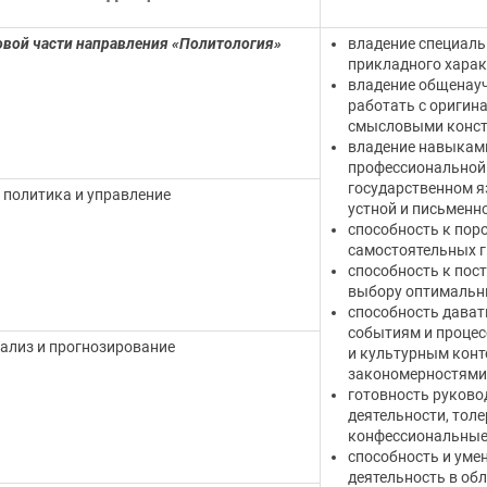
вой части направления «Политология»
владение специаль
прикладного характ
владение общенауч
работать с оригин
смысловыми конст
владение навыкам
профессиональной 
государственном я
 политика и управление
устной и письменно
способность к по
самостоятельных г
способность к пос
выбору оптимальны
способность дават
событиям и процес
ализ и прогнозирование
и культурным конт
закономерностями 
готовность руково
деятельности, тол
конфессиональные 
способность и уме
деятельность в об