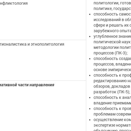
политологии, готов
онфликтология
политике, государст
способность самос
исследований в об
сфере и решать их
зарубежного опыта
углубленное знани
политической наук
гионалистика и этнополитология
методологии полит
процессов (ПК-3);
способность созда
процессов, владен
основе эмпирическ
способность к про
редактированию на
ативной части направления
обзоров, докладов
разработок (ПК-5);
способность к анал
владение приемами 
способность к про
проблемам совреме
осуществление ком
экспертизе нормат
объяснению, прогн