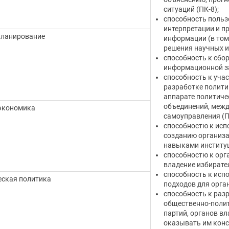
ситуаций (ПК-8);
способность польз
интерпретации и п
планирование
информации (в том
решения научных и 
способность к сбо
информационной за
способность к уча
разработке полити
аппарате политиче
объединений, межд
экономика
самоуправления (П
способностю к исп
созданию организа
навыками институц
способностю к орг
владение избирате
способность к исп
ская политика
подходов для орга
способность к разр
общественно-полит
партий, органов вл
оказывать им конс