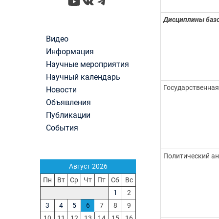
YouTube
ВКонтакте
Telegram
Дисциплины базо
Видео
Информация
Научные мероприятия
Научный календарь
Государственная
Новости
Объявления
Публикации
События
Политический ан
Август 2026
Пн
Вт
Ср
Чт
Пт
Сб
Вс
1
2
3
4
5
6
7
8
9
10
11
12
13
14
15
16