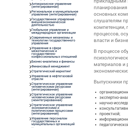
прикладными з
Первый канал, 27.07.2026. Часть 1-2
Антикризисное управление
планирования 
(интегрированная)
Конкурсные списки лиц, прошедших
Региональное и муниципальное
основных комп
вступительные испытания в МГУ имени
управление (интегрированная)
Государственное управление
М.В.Ломоносова в 2026 году по каждому конк
слушателям пр
внешнеэкономической
деятельностью
(ранжированные списки поступающих)
компетенции, 
Глобальное управление и
Вячеслав Никонов в программе «Большая игра
международные организации
процессов, ос
Первый канал, 24.07.2026. Часть 1-2
Современные механизмы и
власти и бизне
технологии государственного
управления
Вниманию абитуриентов бакалавриата! Открыт
Управление в сфере
онлайн-запись на заключение договора на
В процессе об
межэтнических и
государственно-
обучение
конфессиональных отношений
психологическ
Вячеслав Никонов в программе «Большая игра
Бизнес-аналитика и финансы
материалов и 
Финансовый менеджмент
— Первый канал, 05.08.2026. Часть 1-3
экономических
Стратегический маркетинг
Управление в нефтегазовой
отрасли
Выпускники п
Стратегическое управление
человеческими ресурсами
(интегрированная)
организационн
Стратегическое управление
экспертно-ана
человеческими ресурсами
(неинтегрированная)
научно-исслед
Стратегическое управление
экономическими и
консультативн
политическими процессами
проектной;
(интегрированная)
Управление персоналом
информационн
государственных и
муниципальных организаций
педагогическо