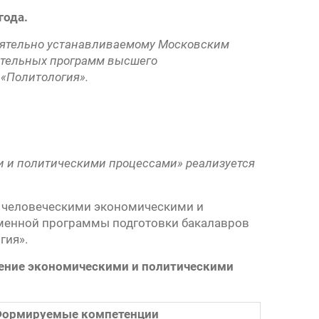
года.
тоятельно устанавливаемому Московским
ательных программ высшего
 «Политология».
и и политическими процессами» реализуется
е человеческими экономическими и
менной программы подготовки бакалавров
гия».
ление экономическими
и политическими
ормируемые компетенции