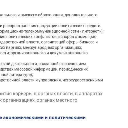
онального и высшего образования, дополнительного
 и распространения продукции политических средств
ормационно-телекоммуникационной сети «Интернет»);
ания политических конфликтов и споров с помощью
дарственной власти, организаций сферы бизнеса и
ких партиях, международных организациях,
ности; организационного и документационного
еской деятельности, связанной с освещением
едствах массовой информации, периодических
нной литературе);
арственной власти и управления, негосударственными
тия карьеры в органах власти, в аппаратах
 организациях, органах местного
ие экономическими и политическими