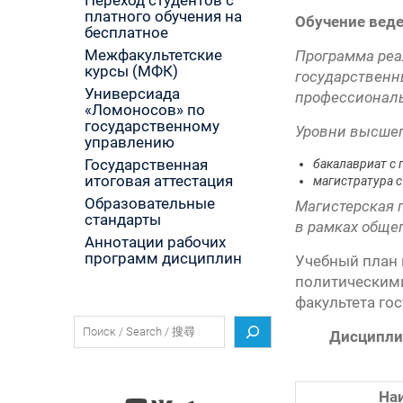
Переход студентов с
платного обучения на
Обучение веде
бесплатное
Межфакультетские
Программа реа
курсы (МФК)
государственн
Универсиада
профессиональ
«Ломоносов» по
государственному
Уровни высшег
управлению
Государственная
бакалавриат с 
итоговая аттестация
магистратура с
Образовательные
Магистерская 
стандарты
в рамках обще
Аннотации рабочих
программ дисциплин
Учебный план 
политическим
факультета го
Поиск
Дисципли
На