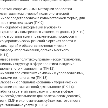
оваться современными методами обработки,
резентации комплексной политологической
 числе представленной в количественной форме) для
практических задач (ПК-9);
ру и обработке информации в условиях
крытости и намеренного искажения данных (ПК-10);
стию в организации управленческих процессов и
ко-управленческих решений в органах власти, в
ских партий и общественно-политических
ународных организаций, органах местного
К-11);
ользованию политико-управленческих технологий,
ционных структур в сфере политики, владение
ионального инжиниринга (ПК-12);
анизации политических кампаний и управлению ими,
льными технологиями (ПК-13);
ользованию специализированных теоретических
низации консалтинговой деятельности (ПК-14);
аботке стратегий, программ и планов в сфере
ической деятельности для политических деятелей,
асти, СМИ и экономических субъектов, готовность
ультационные услуги (ПК-15);