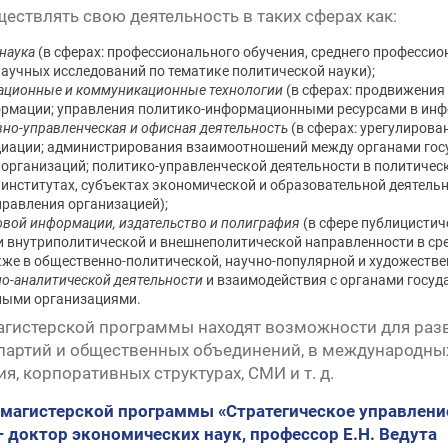
ществлять свою деятельность в таких сферах как:
наука
(в сферах: профессионального обучения, среднего професси
научных исследований по тематике политической науки);
ационные и коммуникационные технологии
(в сферах: продвижения
рмации; управления политико-информационными ресурсами в инф
но-управленческая и офисная деятельность
(в сферах: урегулиров
иации; администрирования взаимоотношений между органами госу
организаций; политико-управленческой деятельности в политичес
институтах, субъектах экономической и образовательной деятель
правления организацией);
овой информации, издательство и полиграфия
(в сфере публицистич
 внутриполитической и внешнеполитической направленности в ср
кже в общественно-политической, научно-популярной и художестве
но-аналитической деятельности
и взаимодействия с органами госуд
ными организациями.
гистерской программы находят возможности для разви
партий и общественных объединений, в международных
, корпоративных структурах, СМИ и т. д.
 магистерской программы «Стратегическое управлен
 доктор экономических наук, профессор Е.Н. Ведута