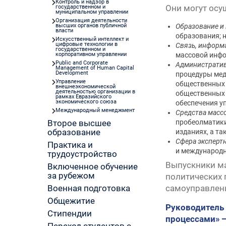
Контроль и надзор в
Они могут осу
государственном и
муниципальном управлении
Организация деятельности
высших органов публичной
Образование и 
власти
образования; 
Искусственный интеллект и
цифровые технологии в
Связь, информ
государственном и
корпоративном управлении
массовой инфо
Public and Corporate
Административ
Management of Human Capital
Development
процедуры мед
Управление
общественных 
внешнеэкономической
деятельностью организации в
общественных 
рамках Евразийского
экономического союза
обеспечения у
Международный менеджмент
Средства масс
Второе высшее
пробеолматики
образование
изданиях, а та
Сфера эксперт
Практика и
и международ
трудоустройство
Выпускники ма
Включенное обучение
за рубежом
политических 
Военная подготовка
самоуправления
Общежитие
Руководитель
Стипендии
процессами» —