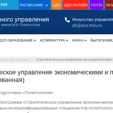
1930
РАСПИСАНИЕ
ЦДО
ЦДО·ОНЛАЙН
ПОЧТА
ЛК 
»
нного управления
Искусство управлят
pk@spa.msu.ru
т имени М.В.Ломоносова
ДОП.ОБРАЗОВАНИЕ
АСПИРАНТУРА
НАУКА
ВЫПУСКНИК
» —
» —
Стратегическое управление экономическими 
рские программы
еское управление экономическими и 
» —
ованная)
» —
одготовки «Политология»
» —
программа «Стратегическое управление экономически
у высококвалифицированных специалистов-политолог
» —