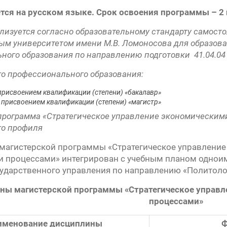
тся на русском языке. Срок освоения программы – 2 
лизуется согласно образовательному стандарту самос
ым университетом имени М.В. Ломоносова для образов
ного образования по направлению подготовки 41.04.04
о профессионального образования:
присвоением квалификации (степени) «бакалавр»
 присвоением квалификации (степени) «магистр»
программа «Стратегическое управление экономическим
го профиля
магистерской программы «Стратегическое управлени
и процессами» интегрирован с учебным планом однои
сударственного управления по направлению «Политоло
ны магистерской программы
«Стратегическое управ
процессами»
именование дисциплины
Ф