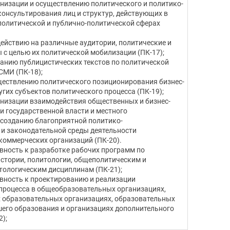
анизации и осуществлению политического и политико-
консультирования лиц и структур, действующих в
олитической и публично-политической сферах
действию на различные аудитории, политические и
 с целью их политической мобилизации (ПК-17);
данию публицистических текстов по политической
СМИ (ПК-18);
ществлению политического позиционирования бизнес-
угих субъектов политического процесса (ПК-19);
анизации взаимодействия общественных и бизнес-
и государственной власти и местного
 созданию благоприятной политико-
и законодательной среды деятельности
коммерческих организаций (ПК-20).
овность к разработке рабочих программ по
стории, политологии, общеполитическим и
ологическим дисциплинам (ПК-21);
овность к проектированию и реализации
процесса в общеобразовательных организациях,
 образовательных организациях, образовательных
его образования и организациях дополнительного
);