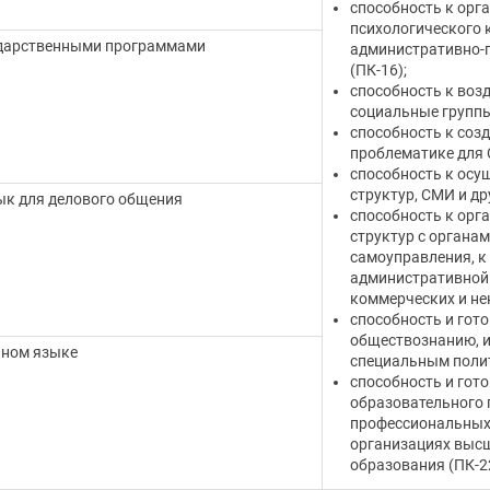
способность к орг
психологического 
ударственными программами
административно-п
(ПК-16);
способность к воз
социальные группы
способность к соз
проблематике для 
способность к осу
структур, СМИ и др
к для делового общения
способность к орг
структур с органам
самоуправления, к
административной 
коммерческих и не
способность и гот
обществознанию, и
нном языке
специальным полит
способность и гот
образовательного 
профессиональных
организациях высш
образования (ПК-22