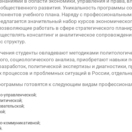
наниями в области экономики, управления и права, 
общественного развития. Уникальность программы со
онентов учебного плана. Наряду с профессиональным
урсу
едлагается значительный набор курсов экономическо
позволяющие работать в сфере стратегического плани
» —
уществлять консалтинг и аналитическое сопровождени
с структур.
а
учения студенты овладевают методиками политологиче
ого, социологического анализа, приобретают навыки
»
разработок, политической экспертизы и диагностики, 
 процессов и проблемных ситуаций в России, отдельны
рограммы готовятся к следующим видам профессионал
о-управленческой;
литической;
овательской;
ой;
о-коммуникативной;
й.