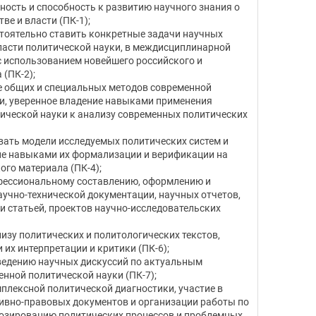
ность и способность к развитию научного знания о
ве и власти (ПК-1);
тоятельно ставить конкретные задачи научных
ласти политической науки, в междисциплинарной
 с использованием новейшего российского и
 (ПК-2);
е общих и специальных методов современной
и, уверенное владение навыками применения
ической науки к анализу современных политических
вать модели исследуемых политических систем и
ие навыками их формализации и верификации на
ого материала (ПК-4);
фессиональному составлению, оформлению и
учно-технической документации, научных отчетов,
 и статьей, проектов научно-исследовательских
изу политических и политологических текстов,
их интерпретации и критики (ПК-6);
ведению научных дискуссий по актуальным
нной политической науки (ПК-7);
плексной политической диагностики, участие в
ивно-правовых документов и организации работы по
озированию политических процессов и проблемных