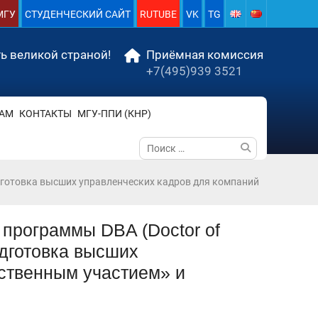
МГУ
СТУДЕНЧЕСКИЙ САЙТ
RUTUBE
VK
TG
ь великой страной!
Приёмная комиссия
+7(495)939 3521
АМ
КОНТАКТЫ
МГУ-ППИ (КНР)
Поиск
по:
одготовка высших управленческих кадров для компаний
 программы DBA (Doctor of
одготовка высших
рственным участием» и