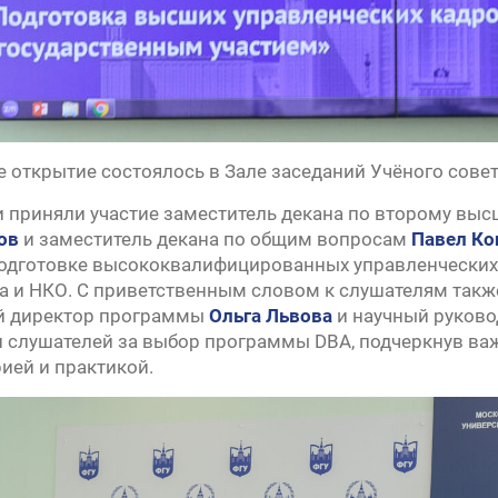
 открытие состоялось в Зале заседаний Учёного сове
 приняли участие заместитель декана по второму вы
ов
и заместитель декана по общим вопросам
Павел К
подготовке высококвалифицированных управленческих
са и НКО. С приветственным словом к слушателям так
й директор программы
Ольга Львова
и научный руков
 слушателей за выбор программы DBA, подчеркнув ва
рией и практикой.