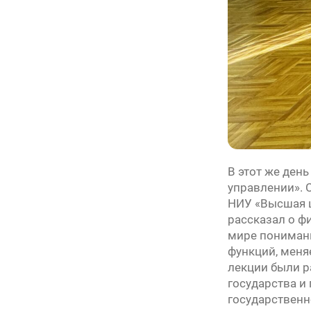
В этот же ден
управлении». 
НИУ «Высшая ш
рассказал о ф
мире понимани
функций, меня
лекции были р
государства и
государственн