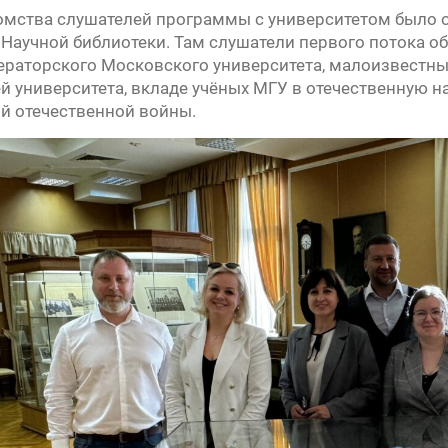
омства слушателей программы с университетом было 
 Научной библиотеки. Там слушатели первого потока об
раторского Московского университета, малоизвестных
й университета, вкладе учёных МГУ в отечественную на
й отечественной войны.