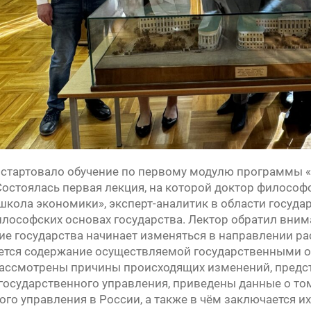
ь стартовало обучение по первому модулю программы 
Состоялась первая лекция, на которой доктор философ
кола экономики», эксперт-аналитик в области госуд
илософских основах государства. Лектор обратил вним
е государства начинает изменяться в направлении р
ется содержание осуществляемой государственными о
ассмотрены причины происходящих изменений, предс
 государственного управления, приведены данные о то
ого управления в России, а также в чём заключается 