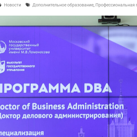
Новости
Дополнительное образование
,
Профессиональная 
урсу
» —
а
»
1930