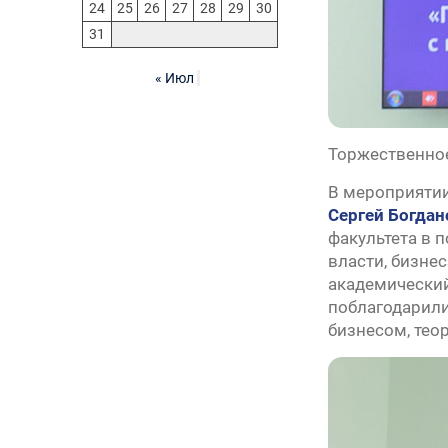
24
25
26
27
28
29
30
31
« Июл
Торжественное
В мероприятии
Сергей Богдан
факультета в 
власти, бизне
академически
поблагодарили
бизнесом, тео