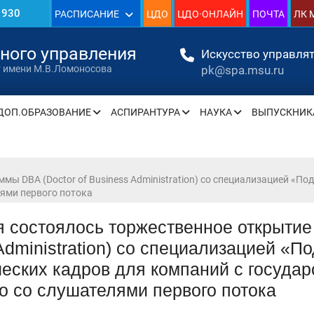
»
РАСПИСАНИЕ
ЦДО
ЦДО·ОНЛАЙН
ПОЧТА
ЛК 
нного управления
Искусство управлят
pk@spa.msu.ru
т имени М.В.Ломоносова
» —
ДОП.ОБРАЗОВАНИЕ
АСПИРАНТУРА
НАУКА
ВЫПУСКНИК
» —
мы DBA (Doctor of Business Administration) со специализацией «П
» —
лями первого потока
» —
я состоялось торжественное открытие
Administration) со специализацией «П
» —
еских кадров для компаний с госуда
» —
о со слушателями первого потока