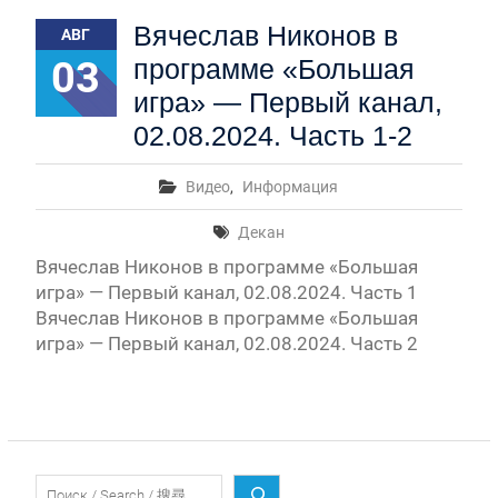
Первый канал, 28.07.2026. Часть 1-3
Вячеслав Никонов в
АВГ
Вячеслав Никонов в программе «Большая игра» —
Первый канал, 27.07.2026. Часть 1-2
03
программе «Большая
Конкурсные списки лиц, прошедших
игра» — Первый канал,
вступительные испытания в МГУ имени
М.В.Ломоносова в 2026 году по каждому
02.08.2024. Часть 1-2
конкурсу (ранжированные списки поступающих)
Вячеслав Никонов в программе «Большая игра» —
Видео
,
Информация
Первый канал, 24.07.2026. Часть 1-2
Вячеслав Никонов в программе «Большая игра» —
Декан
Первый канал, 06.08.2026. Часть 1-3
Вячеслав Никонов в программе «Большая
игра» — Первый канал, 02.08.2024. Часть 1
Вячеслав Никонов в программе «Большая
игра» — Первый канал, 02.08.2024. Часть 2
Поиск