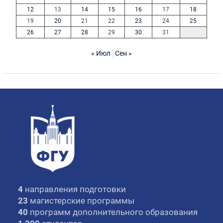
12
13
14
15
16
17
18
19
20
21
22
23
24
25
26
27
28
29
30
31
« Июл
Сен »
4
направления подготовки
23
магистерские программы
40
программ дополнительного образования