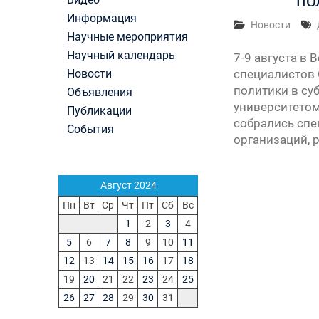
по
Первый канал, 28.07.2026. Часть 1-3
Информация
Вячеслав Никонов в программе «Большая игра
Новости
Научные мероприятия
Первый канал, 27.07.2026. Часть 1-2
Конкурсные списки лиц, прошедших
Научный календарь
7-9 августа в
вступительные испытания в МГУ имени
Новости
специалистов 
М.В.Ломоносова в 2026 году по каждому конк
политики в су
Объявления
(ранжированные списки поступающих)
университетом
Публикации
Вячеслав Никонов в программе «Большая игра
собрались спе
Первый канал, 24.07.2026. Часть 1-2
События
организаций, 
Вячеслав Никонов в программе «Большая игра
Первый канал, 06.08.2026. Часть 1-3
Август 2024
Пн
Вт
Ср
Чт
Пт
Сб
Вс
1
2
3
4
5
6
7
8
9
10
11
12
13
14
15
16
17
18
19
20
21
22
23
24
25
26
27
28
29
30
31