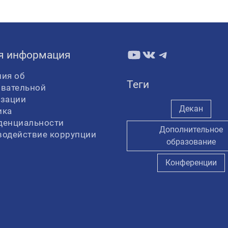
YouTube
ВКонтакте
Telegram
я информация
ия об
Теги
овательной
изации
Декан
ика
денциальности
Дополнительное
водействие коррупции
образование
Конференции