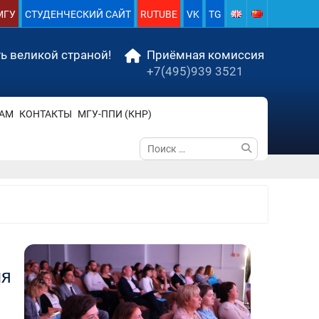
МГУ
СТУДЕНЧЕСКИЙ САЙТ
RUTUBE
VK
TG
ь великой страной!
Приёмная комиссия
+7(495)939 3521
АМ
КОНТАКТЫ
МГУ-ППИ (КНР)
Поиск
по:
ия