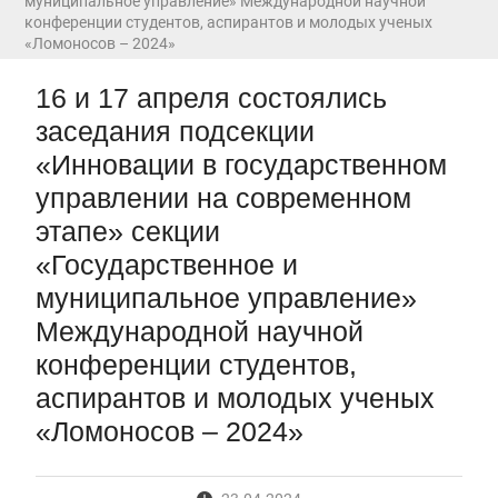
муниципальное управление» Международной научной
вступительные испытания в МГУ имени
конференции студентов, аспирантов и молодых ученых
М.В.Ломоносова в 2026 году по каждому
«Ломоносов – 2024»
конкурсу (ранжированные списки поступающих)
Вячеслав Никонов в программе «Большая игра» —
16 и 17 апреля состоялись
Первый канал, 24.07.2026. Часть 1-2
заседания подсекции
Вниманию абитуриентов бакалавриата! Открыта
онлайн-запись на заключение договора на
«Инновации в государственном
обучение
управлении на современном
Вячеслав Никонов в программе «Большая игра»
— Первый канал, 05.08.2026. Часть 1-3
этапе» секции
«Государственное и
муниципальное управление»
Международной научной
конференции студентов,
аспирантов и молодых ученых
«Ломоносов – 2024»