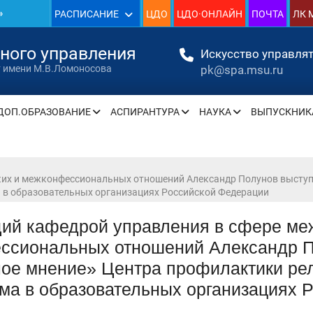
»
РАСПИСАНИЕ
ЦДО
ЦДО·ОНЛАЙН
ПОЧТА
ЛК 
1930
нного управления
Искусство управлят
pk@spa.msu.ru
т имени М.В.Ломоносова
»
ДОП.ОБРАЗОВАНИЕ
АСПИРАНТУРА
НАУКА
ВЫПУСКНИК
» —
» —
их и межконфессиональных отношений Александр Полунов выступи
а в образовательных организациях Российской Федерации
ий кафедрой управления в сфере меж
ссиональных отношений Александр П
» —
ое мнение» Центра профилактики рели
» —
ма в образовательных организациях 
» —