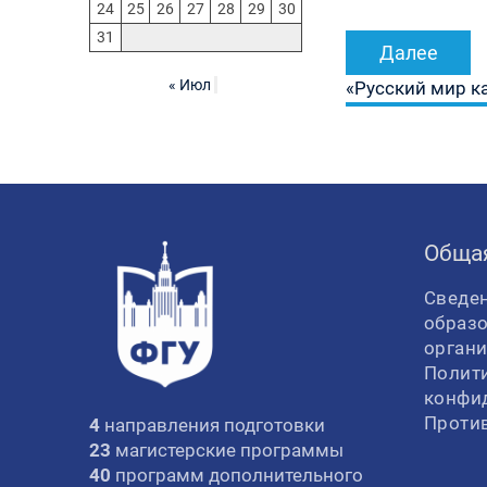
записям
24
25
26
27
28
29
30
31
Далее
« Июл
«Русский мир к
Обща
Сведен
образ
орган
Полит
конфи
Проти
4
направления подготовки
23
магистерские программы
40
программ дополнительного