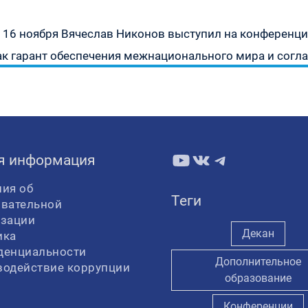
Следующая
16 ноября Вячеслав Никонов выступил на конференции
запись:
ак гарант обеспечения межнационального мира и согл
YouTube
ВКонтакте
Telegram
я информация
ия об
Теги
овательной
изации
Декан
ика
денциальности
Дополнительное
водействие коррупции
образование
Конференции