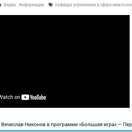
Видео
,
Информация
Кафедра управления в сфере межэтни
» —
урсу
» —
» —
Предыдущая
Вячеслав Никонов в программе «Большая игра» — Перв
запись: