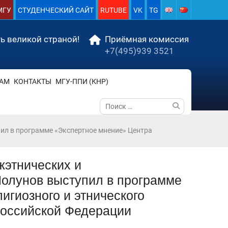
МГУ
СТУДЕНЧЕСКИЙ САЙТ
RUTUBE
VK
TG
ь великой страной!
Приёмная комиссия
+7(495)939 3521
АМ
КОНТАКТЫ
МГУ-ППИ (КНР)
Поиск
по:
л в программе «Экспертное мнение» Центра
этнических и
олунов выступил в программе
гиозного и этнического
Российской Федерации