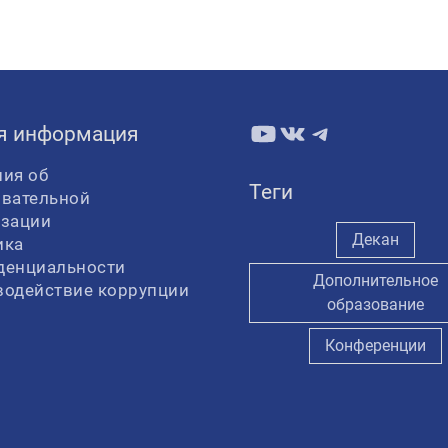
YouTube
ВКонтакте
Telegram
я информация
ия об
Теги
овательной
изации
Декан
ика
денциальности
Дополнительное
водействие коррупции
образование
Конференции