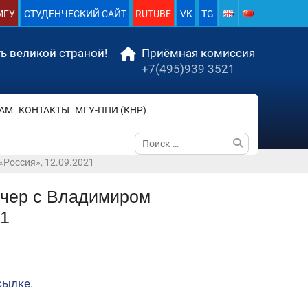
МГУ
СТУДЕНЧЕСКИЙ САЙТ
RUTUBE
VK
TG
ь великой страной!
Приёмная комиссия
+7(495)939 3521
АМ
КОНТАКТЫ
МГУ-ППИ (КНР)
Поиск
по:
Россия», 12.09.2021
ечер с Владимиром
21
сылке
.