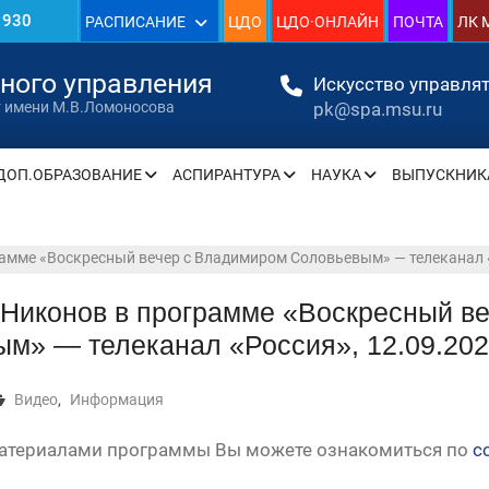
1930
РАСПИСАНИЕ
ЦДО
ЦДО·ОНЛАЙН
ПОЧТА
ЛК 
»
нного управления
Искусство управлят
pk@spa.msu.ru
т имени М.В.Ломоносова
ДОП.ОБРАЗОВАНИЕ
АСПИРАНТУРА
НАУКА
ВЫПУСКНИК
» —
» —
амме «Воскресный вечер с Владимиром Соловьевым» — телеканал «
 Никонов в программе «Воскресный в
м» — телеканал «Россия», 12.09.20
» —
» —
Видео
,
Информация
» —
материалами программы Вы можете ознакомиться по
с
» —