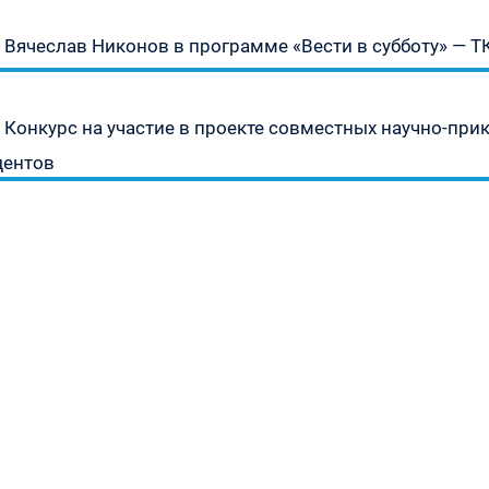
Предыдущая
Вячеслав Никонов в программе «Вести в субботу» — ТК
запись:
урсу
Следующая
Конкурс на участие в проекте совместных научно-при
» —
запись:
дентов
а
»