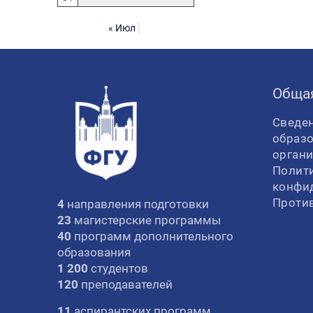
« Июл
Обща
Сведен
образ
орган
Полит
конфи
Проти
4
направления подготовки
23
магистерские программы
40
программ дополнительного
образования
1 200
студентов
120
преподавателей
11
аспирантских программ