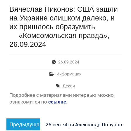
Первый канал, 27.07.2026. Часть 1-2
Вячеслав Никонов: США зашли
Конкурсные списки лиц, прошедших
вступительные испытания в МГУ имени
на Украине слишком далеко, и
М.В.Ломоносова в 2026 году по каждому
их пришлось образумить
конкурсу (ранжированные списки поступающих)
— «Комсомольская правда»,
Вячеслав Никонов в программе «Большая игра» —
Первый канал, 24.07.2026. Часть 1-2
26.09.2024
Вниманию абитуриентов бакалавриата! Открыта
онлайн-запись на заключение договора на
обучение
26.09.2024
Вячеслав Никонов в программе «Большая игра»
— Первый канал, 05.08.2026. Часть 1-3
Информация
Декан
Подробнее с материалами интервью можно
ознакомится по
ссылке
.
Навигация
Предыдущая
Предыдущая
по
25 сентября Александр Полунов
запись: