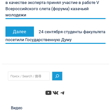
записям
в качестве эксперта принял участие в работе V
Всероссийского слета (форума) казачьей
молодежи
Следующая
Далее
24 сентября студенты факультета
запись:
посетили Государственную Думу
Поиск
YouTube
ВКонтакте
Telegram
Видео