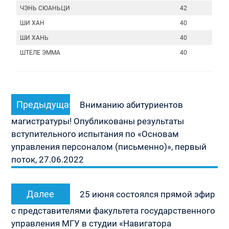
ЧЭНЬ СЮАНЬЦИ
42
ШИ ХАН
40
ШИ ХАНЬ
40
ШТЕЛЕ ЭММА
40
Навигация
Предыдущая
Предыдущая
по
Вниманию абитуриентов
запись:
записям
магистратуры! Опубликованы результаты
вступительного испытания по «Основам
управления персоналом (письменно)», первый
поток, 27.06.2022
Следующая
Далее
25 июня состоялся прямой эфир
запись:
с представителями факультета государственного
управления МГУ в студии «Навигатора