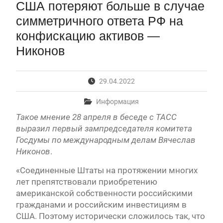
США потеряют больше в случае
вступительные испытания в МГУ имени
М.В.Ломоносова в 2026 году по каждому
симметричного ответа РФ на
конкурсу (ранжированные списки поступающих)
конфискацию активов —
Вячеслав Никонов в программе «Большая игра» —
Первый канал, 24.07.2026. Часть 1-2
Никонов
Вниманию абитуриентов бакалавриата! Открыта
онлайн-запись на заключение договора на
обучение
29.04.2022
Вячеслав Никонов в программе «Большая игра» —
Первый канал, 23.07.2026. Часть 1-2
Информация
In Memoriam. Муза Аркадьевна Сажина
Такое мнение 28 апреля в беседе с ТАСС
(18.09.1930 — 04.08.2026)
выразил первый зампредседателя комитета
Госдумы по международным делам Вячеслав
Никонов
.
«Соединенные Штаты на протяжении многих
лет препятствовали приобретению
американской собственности российскими
гражданами и российским инвестициям в
США. Поэтому исторически сложилось так, что