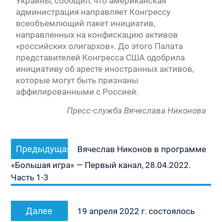
Украины, сообщил, что американская
администрация направляет Конгрессу
всеобъемлющий пакет инициатив,
направленных на конфискацию активов
«российских олигархов». До этого Палата
представителей Конгресса США одобрила
инициативу об аресте иностранных активов,
которые могут быть признаны
аффилированными с Россией.
Пресс-служба Вячеслава Никонова
Навигация
Предыдущая
Предыдущая
по
Вячеслав Никонов в программе
запись:
записям
«Большая игра» — Первый канал, 28.04.2022.
Часть 1-3
Следующая
Далее
19 апреля 2022 г. состоялось
запись: