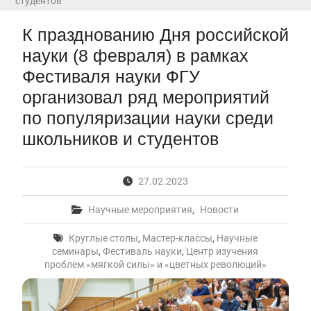
студентов
вступительные испытания в МГУ имени
М.В.Ломоносова в 2026 году по каждому
К празднованию Дня российской
конкурсу (ранжированные списки поступающих)
Вячеслав Никонов в программе «Большая игра» —
науки (8 февраля) в рамках
Первый канал, 24.07.2026. Часть 1-2
Фестиваля науки ФГУ
Вниманию абитуриентов бакалавриата! Открыта
организовал ряд мероприятий
онлайн-запись на заключение договора на
обучение
по популяризации науки среди
Вячеслав Никонов в программе «Большая игра»
школьников и студентов
— Первый канал, 05.08.2026. Часть 1-3
In Memoriam. Муза Аркадьевна Сажина
(18.09.1930 — 04.08.2026)
27.02.2023
Научные мероприятия
,
Новости
Круглые столы
,
Мастер-классы
,
Научные
семинары
,
Фестиваль науки
,
Центр изучения
проблем «мягкой силы» и «цветных революций»