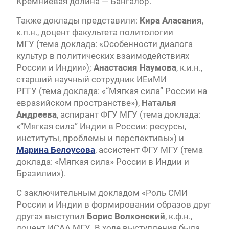
Кремниевая долина — Бангалор.
Также доклады представили:
Кира Аласания
,
к.п.н., доцент факультета политологии
МГУ (тема доклада: «Особенности диалога
культур в политических взаимодействиях
России и Индии»);
Анастасия Наумова
, к.и.н.,
старший научный сотрудник ИЕиМИ
РГГУ (тема доклада: «“Мягкая сила” России на
евразийском пространстве»),
Наталья
Андреева
, аспирант ФГУ МГУ (тема доклада:
«“Мягкая сила” Индии в России: ресурсы,
институты, проблемы и перспективы») и
Марина Белоусова
, ассистент ФГУ МГУ (тема
доклада: «Мягкая сила» России в Индии и
Бразилии»).​
С заключительным докладом «Роль СМИ
России и Индии в формировании образов друг
друга» выступил
Борис Волхонский
, к.ф.н.,
доцент ИСАА МГУ. В ходе выступления была