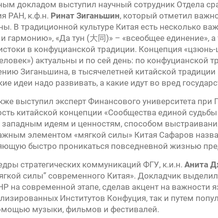
ным докладом выступил научный сотрудник Отдела ср
я РАН, к.ф.н.
Ринат Зиганьшин
, который отметил важн
ы. В традиционной культуре Китая есть несколько важн
 и гармонию», «Да тун (大同)» – «всеобщее единение», а
 истоки в конфуцианской традиции. Концепция «цзюнь-
еловек») актуальны и по сей день: по конфуцианской тр
ению Зиганьшина, в тысячелетней китайской традиции 
ие идеи надо развивать, а какие идут во вред государ
кже выступил эксперт Финансового университета при
сть китайской концепции «Сообщества единой судьбы 
 западным идеям и ценностям, способом выстраивания
ажным элементом «мягкой силы» Китая Сафаров назвал
яющую быстро проникаться повседневной жизнью пре
едры стратегических коммуникаций ФГУ, к.и.н.
Анита Д
ягкой силы” современного Китая». Докладчик выдели
Р на современной этапе, сделав акцент на важности 
лизированных Институтов Конфуция, так и путем попу
помощью музыки, фильмов и фестивалей.