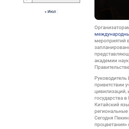
« Июл
Организатора
международных
мероприятий в
запланировано
представляющи
академии наук
Правительстве
Руководитель 
приветствии у
цивилизаций, 
государства в
Китайский язы
региональные 
Сегодня Пекин
процветания» 