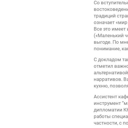
Со вступитель
востоковедени
традиций стран
означает «мир
Все это имеет
(«Маленький ч
выгоде. По мн
понимание, как
С докладом та
отметил важно
альтернативой
нарративов. В
кухню, позвол
Ассистент каф
инструмент “м
дипломатии КН
работы специа
частности, с 