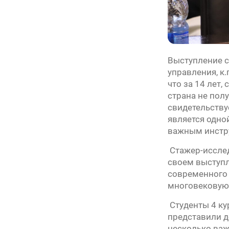
Выступление с
управления, к.
что за 14 лет,
страна не пол
свидетельству
является одно
важным инстру
Стажер-исслед
своем выступл
современного 
многовековую 
Студенты 4 ку
представили до
несколько важ