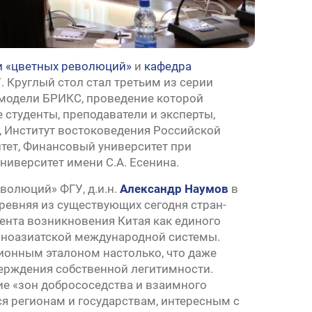
и «цветных революций»
и
кафедра
 Круглый стол стал третьим из серии
модели БРИКС, проведение которой
 студенты, преподаватели и эксперты,
 Институт востоковедения Российской
тет, Финансовый университет при
иверситет имени С.А. Есенина.
волюций» ФГУ, д.и.н.
Александр Наумов
в
древняя из существующих сегодня стран-
ента возникновения Китая как единого
точноазиатской международной системы.
ционным эталоном настолько, что даже
ерждения собственной легитимности.
ние «зон добрососедства и взаимного
я регионам и государствам, интересным с