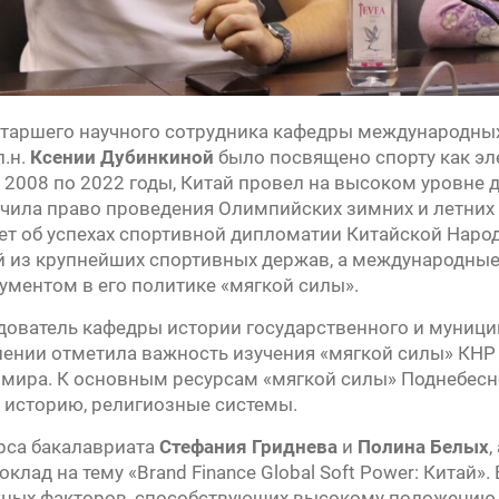
таршего научного сотрудника кафедры международных
п.н.
Ксении Дубинкиной
было посвящено спорту как эле
 с 2008 по 2022 годы, Китай провел на высоком уровне 
учила право проведения Олимпийских зимних и летних 
ет об успехах спортивной дипломатии Китайской Наро
й из крупнейших спортивных держав, а международны
ментом в его политике «мягкой силы».
ователь кафедры истории государственного и муниц
ении отметила важность изучения «мягкой силы» КНР 
мира. К основным ресурсам «мягкой силы» Поднебесно
историю, религиозные системы.
рса бакалавриата
Стефания Гриднева
и
Полина Белых
,
клад на тему «Brand Finance Global Soft Power: Китай»
ных факторов, способствующих высокому положению 