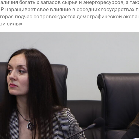
наличия богатых запасов сырья и энергоресурсов, а та
НР наращивает свое влияние в соседних государствах 
оторая подчас сопровождается демографической экспан
ой силы».