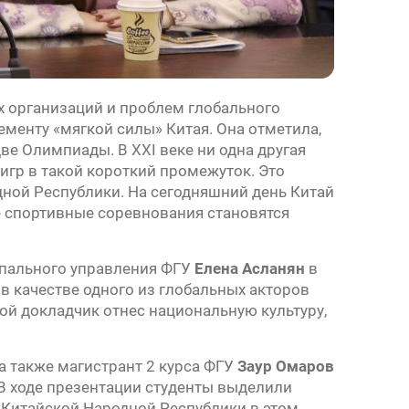
 организаций и проблем глобального
менту «мягкой силы» Китая. Она отметила,
две Олимпиады. В XXI веке ни одна другая
игр в такой короткий промежуток. Это
дной Республики. На сегодняшний день Китай
е спортивные соревнования становятся
ипального управления ФГУ
Елена Асланян
в
в качестве одного из глобальных акторов
й докладчик отнес национальную культуру,
 а также магистрант 2 курса ФГУ
Заур Омаров
. В ходе презентации студенты выделили
Китайской Народной Республики в этом