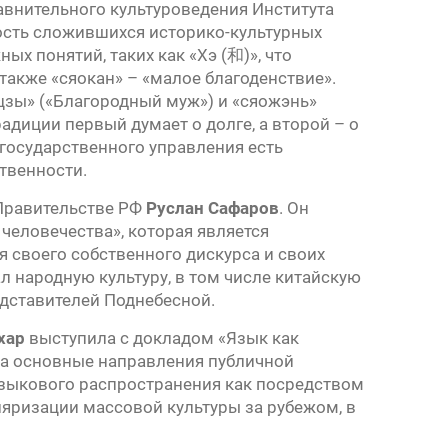
авнительного культуроведения Института
ость сложившихся историко-культурных
ых понятий, таких как «Хэ (和)», что
 также «сяокан» – «малое благоденствие».
цзы» («Благородный муж») и «сяожэнь»
адиции первый думает о долге, а второй – о
государственного управления есть
ственности.
 Правительстве РФ
Руслан Сафаров
. Он
человечества», которая является
 своего собственного дискурса и своих
 народную культуру, в том числе китайскую
дставителей Поднебесной.
хар
выступила с докладом «Язык как
ла основные направления публичной
языкового распространения как посредством
ляризации массовой культуры за рубежом, в