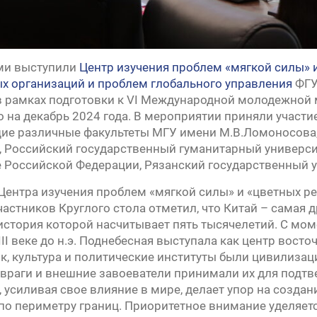
ми выступили
Центр изучения проблем «мягкой силы» 
 организаций и проблем глобального управления
ФГУ.
 рамках подготовки к VI Международной молодежной 
 на декабрь 2024 года. В мероприятии приняли участие
е различные факультеты МГУ имени М.В.Ломоносова,
, Российский государственный гуманитарный универси
 Российской Федерации, Рязанский государственный ун
Центра изучения проблем «мягкой силы» и «цветных ре
частников Круглого стола отметил, что Китай – самая 
история которой насчитывает пять тысячелетий. С мом
 III веке до н.э. Поднебесная выступала как центр вос
к, культура и политические институты были цивилиза
враги и внешние завоеватели принимали их для подтв
, усиливая свое влияние в мире, делает упор на созда
по периметру границ. Приоритетное внимание уделяетс