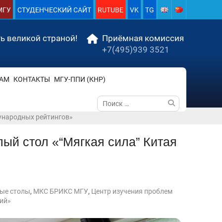
МГУ
СТУДЕНЧЕСКИЙ САЙТ
RUTUBE
VK
TG
ь великой страной!
Приёмная комиссия
+7(495)939 3521
АМ
КОНТАКТЫ
МГУ-ППИ (КНР)
Поиск
по:
ународных рейтингов»
ый стол «“Мягкая сила” Китая
ые столы
,
МКС БРИКС МГУ
,
Центр изучения проблем
ий»