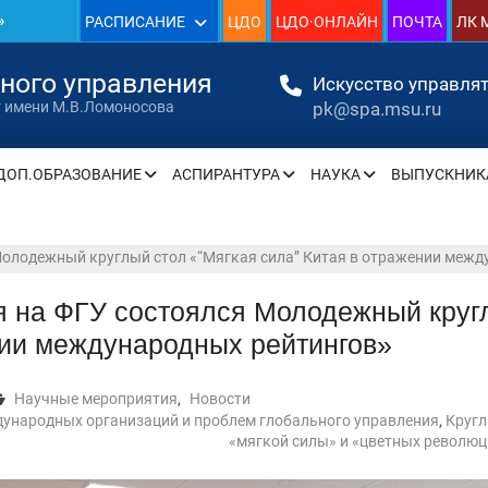
РАСПИСАНИЕ
ЦДО
ЦДО·ОНЛАЙН
ПОЧТА
ЛК 
нного управления
Искусство управлят
» —
pk@spa.msu.ru
т имени М.В.Ломоносова
» —
ДОП.ОБРАЗОВАНИЕ
АСПИРАНТУРА
НАУКА
ВЫПУСКНИК
» —
Молодежный круглый стол «“Мягкая сила” Китая в отражении межд
» —
я на ФГУ состоялся Молодежный кругл
ии международных рейтингов»
» —
» —
Научные мероприятия
,
Новости
ународных организаций и проблем глобального управления
,
Кругл
«мягкой силы» и «цветных революц
урсу