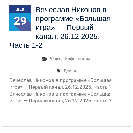
Первый канал, 28.07.2026. Часть 1-3
Вячеслав Никонов в
ДЕК
Вячеслав Никонов в программе «Большая игра» —
Первый канал, 27.07.2026. Часть 1-2
29
программе «Большая
Конкурсные списки лиц, прошедших
игра» — Первый
вступительные испытания в МГУ имени
М.В.Ломоносова в 2026 году по каждому
канал, 26.12.2025.
конкурсу (ранжированные списки поступающих)
Часть 1-2
Вячеслав Никонов в программе «Большая игра» —
Первый канал, 24.07.2026. Часть 1-2
Видео
,
Информация
Вячеслав Никонов в программе «Большая игра» —
Первый канал, 06.08.2026. Часть 1-3
Декан
Вячеслав Никонов в программе «Большая
игра» — Первый канал, 26.12.2025. Часть 1
Вячеслав Никонов в программе «Большая
игра» — Первый канал, 26.12.2025. Часть 2