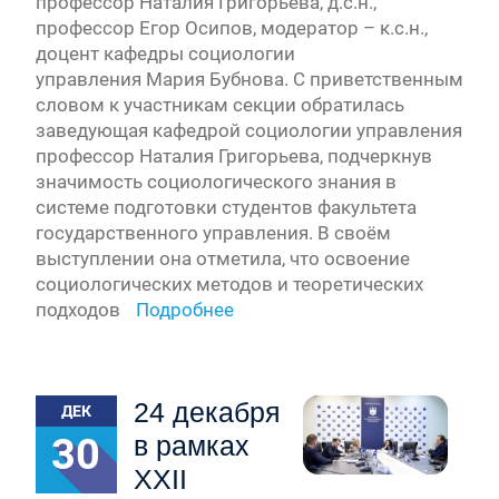
профессор Наталия Григорьева, д.с.н.,
профессор Егор Осипов, модератор – к.с.н.,
доцент кафедры социологии
управления Мария Бубнова. С приветственным
словом к участникам секции обратилась
заведующая кафедрой социологии управления
профессор Наталия Григорьева, подчеркнув
значимость социологического знания в
системе подготовки студентов факультета
государственного управления. В своём
выступлении она отметила, что освоение
социологических методов и теоретических
подходов
Подробнее
24 декабря
ДЕК
30
в рамках
XXII