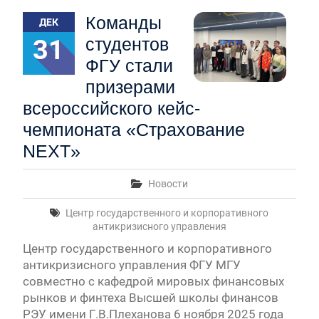
Первый канал, 27.07.2026. Часть 1-2
Команды
ДЕК
Конкурсные списки лиц, прошедших
вступительные испытания в МГУ имени
31
студентов
М.В.Ломоносова в 2026 году по каждому
ФГУ стали
конкурсу (ранжированные списки поступающих)
Вячеслав Никонов в программе «Большая игра» —
призерами
Первый канал, 24.07.2026. Часть 1-2
всероссийского кейс-
Вячеслав Никонов в программе «Большая игра» —
чемпионата «Страхование
Первый канал, 06.08.2026. Часть 1-3
Вячеслав Никонов в программе «Большая игра»
NEXT»
— Первый канал, 05.08.2026. Часть 1-3
Новости
Центр государственного и корпоративного
антикризисного управления
Центр государственного и корпоративного
антикризисного управления ФГУ МГУ
совместно с кафедрой мировых финансовых
рынков и финтеха Высшей школы финансов
РЭУ имени Г.В.Плеханова 6 ноября 2025 года