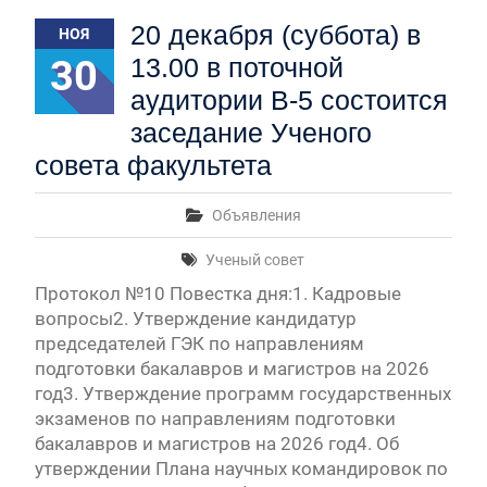
Первый канал, 27.07.2026. Часть 1-2
20 декабря (суббота) в
НОЯ
Конкурсные списки лиц, прошедших
30
13.00 в поточной
вступительные испытания в МГУ имени
М.В.Ломоносова в 2026 году по каждому
аудитории В-5 состоится
конкурсу (ранжированные списки поступающих)
заседание Ученого
Вячеслав Никонов в программе «Большая игра» —
Первый канал, 24.07.2026. Часть 1-2
совета факультета
Вячеслав Никонов в программе «Большая игра» —
Первый канал, 06.08.2026. Часть 1-3
Объявления
Ученый совет
Протокол №10 Повестка дня:1. Кадровые
вопросы2. Утверждение кандидатур
председателей ГЭК по направлениям
подготовки бакалавров и магистров на 2026
год3. Утверждение программ государственных
экзаменов по направлениям подготовки
бакалавров и магистров на 2026 год4. Об
утверждении Плана научных командировок по