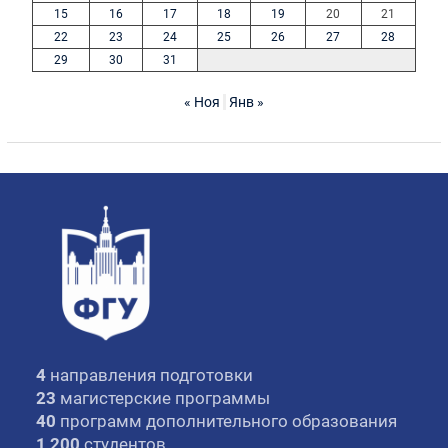
15
16
17
18
19
20
21
22
23
24
25
26
27
28
29
30
31
« Ноя
Янв »
4
направления подготовки
23
магистерские программы
40
программ дополнительного образования
1 200
студентов