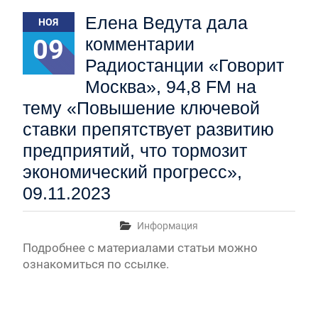
Первый канал, 28.07.2026. Часть 1-3
Елена Ведута дала
НОЯ
Вячеслав Никонов в программе «Большая игра» —
Первый канал, 27.07.2026. Часть 1-2
09
комментарии
Конкурсные списки лиц, прошедших
Радиостанции «Говорит
вступительные испытания в МГУ имени
М.В.Ломоносова в 2026 году по каждому
Москва», 94,8 FM на
конкурсу (ранжированные списки поступающих)
тему «Повышение ключевой
Вячеслав Никонов в программе «Большая игра» —
ставки препятствует развитию
Первый канал, 24.07.2026. Часть 1-2
Вячеслав Никонов в программе «Большая игра» —
предприятий, что тормозит
Первый канал, 06.08.2026. Часть 1-3
экономический прогресс»,
09.11.2023
Информация
Подробнее с материалами статьи можно
ознакомиться по ссылке.